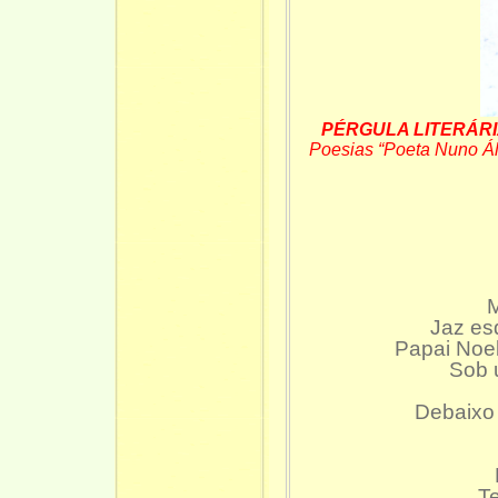
PÉRGULA LITERÁR
Poesias “Poeta Nuno Ál
M
Jaz es
Papai Noel
Sob 
Debaixo 
Te