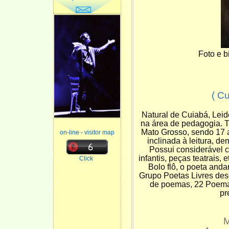
Foto e b
( C
Natural de Cuiabá, Leid
na área de pedagogia. T
Mato Grosso, sendo 17 
on-line - visitor map
inclinada à leitura, d
Possui considerável c
infantis, peças teatrais,
Click
Bolo flô, o poeta and
Grupo Poetas Livres desd
de poemas,
22 Poemas
pr
M