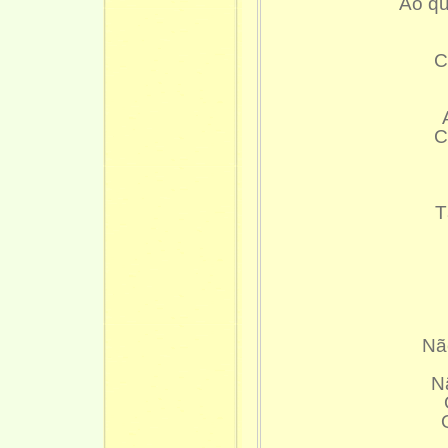
Ao qu
C
C
T
Nã
N