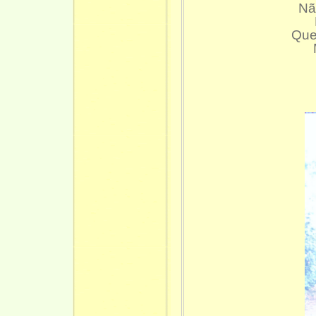
Nã
Que 