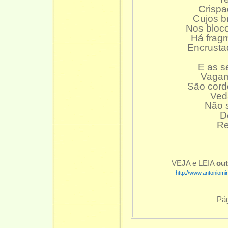
Crispa
Cujos b
Nos bloco
Há frag
Encrusta
E as s
Vagam,
São cord
Veda
Não s
D
Re
VEJA e LEIA
ou
http://www.antoniom
Pág