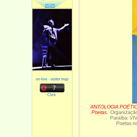
on-line - visitor map
Click
ANTOLOGIA POÉTICA.
Poetas.
Organizaçã
Paraíba: VI
Poetas n