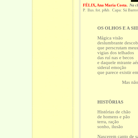
FÉLIX, Ana Maria Costa.
Na c
P. Ilus. fot. p&b. Capa: Sá Barro
OS OLHOS E A S
Mágica visão
deslumbrante descob
que perscrutam meus
vigias dos telhados
das ruí nas e becos
e daquele mirante aé
sideral emoção
que parece existir em
Mas não
HISTÔRIAS
Histórias de chão
de homens e pão
terra, ração
sonho, ilusão
Nascerem canto de s