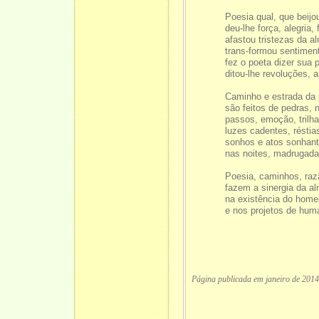
Poesia qual, que beijo
deu-lhe força, alegria,
afastou tristezas da a
trans-formou sentiment
fez o poeta dizer sua 
ditou-lhe revoluções,
Caminho e estrada da 
são feitos de pedras, n
passos, emoção, trilha
luzes cadentes, réstias
sonhos e atos sonhant
nas noites, madrugadas
Poesia, caminhos, razã
fazem a sinergia da al
na existência do home
e nos projetos de hum
Página publicada em janeiro de 2014