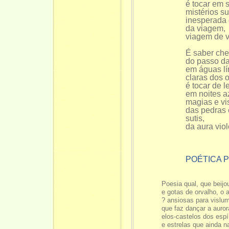
é tocar em 
mistérios su
inesperada 
da viagem,
viagem de v
É saber che
do passo d
em águas lí
claras dos 
é tocar de l
em noites a
magias e vi
das pedras 
sutis,
da aura viol
POÉTICA 
Poesia qual, que beijo
e gotas de orvalho, o
? ansiosas para vislum
que faz dançar a auror
elos-castelos dos espí
e estrelas que ainda 