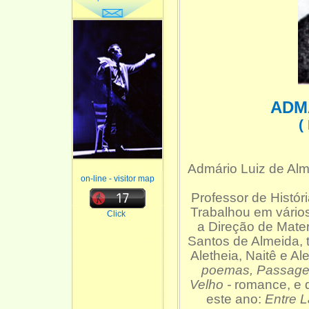
ADM
(
Admário Luiz de Alm
on-line - visitor map
Professor de Histó
Trabalhou em vários
Click
a Direção de Mate
Santos de Almeida, t
Aletheia, Naitê e Al
poemas, Passagei
Velho -
romance, e d
este ano:
Entre L