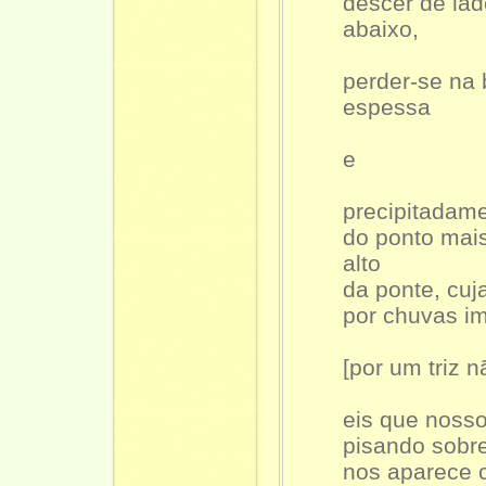
descer de lad
abaixo,
perder-se na
espessa
e
precipitadame
do ponto mai
alto
da ponte, cuj
por chuvas i
[por um triz 
eis que nosso
pisando sobre
nos aparece 