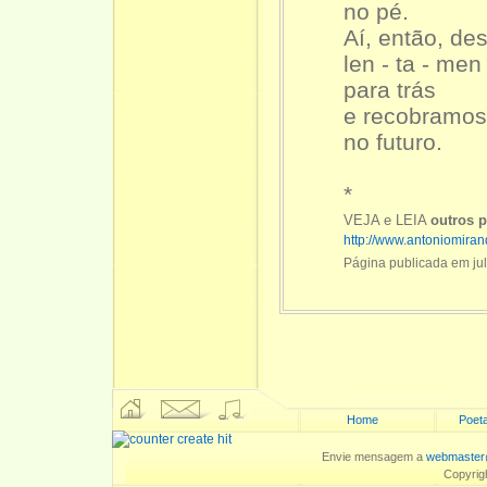
no pé.
Aí, então, de
len - ta - men 
para trás
e recobramos
no futuro.
*
VEJA e LEIA
outros 
http://www.antoniomira
Página publicada em ju
Home
Poeta
Envie mensagem a
webmaster
Copyrig