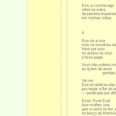
Eva, a concha-ego
vibra na vulva
da parreira esparr
em minhas mãos.
II
Eva viu a uva
mas se envolveu n
Nem por isso
se anulou no vicio
e ficou pagã.
Vovó não soletra ma
as lições de amor
perfeito
Vai ver
Eva se abdicou das
pra negar a flor do 
— predicado por def
Evoé, Evoé Eva!
Ave-mulher, voa
que a cama se fez 
no berço de Artemís