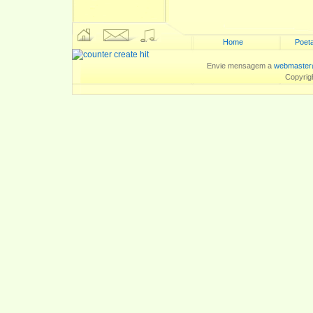
Home
Poeta
Envie mensagem a
webmaster
Copyrig