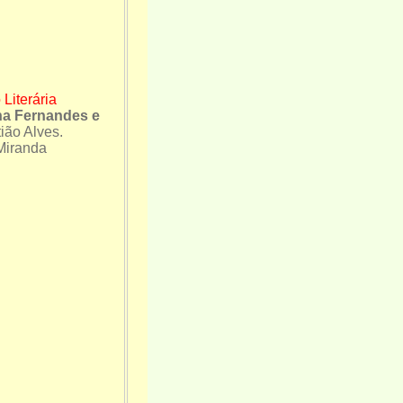
Literária
na Fernandes e
tião Alves.
Miranda