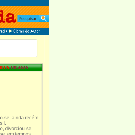
o-se, ainda recém
il.
, divorciou-se.
o-se, em tempos