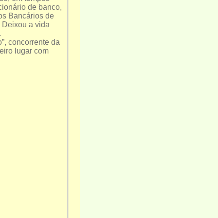
icionário de banco,
os Bancários de
 Deixou a vida
.
o”, concorrente da
ceiro lugar com