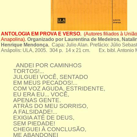
ANTOLOGIA EM PROVA E VERSO.
(Autores filiados à União 
Anapolina).
Organizado por Laurentina de Medeiros, Natali
Henrique Mendonça.
Capa: Julio Alan. Prefácio: Júlio Sebas
Anápolis: ULA, 2005. 304 p. 14 x 21 cm. Ex. bibl. Antonio 
ANDEI POR CAMINHOS
TORTOS!...
JULGUEI VOCÊ, SENTADO
EM MEUS PECADOS!...
COM VOZ AGUDA, ESTRIDENTE,
EU ERA EU... VOCÊ,
APENAS GENTE.
ATRÁS DO MEU SORRISO,
A FALSIDADE!...
EXIGIA ATÉ DE DEUS,
SEM PIEDADE!
CHEGUEI À CONCLUSÃO,
ME ABANDONEI