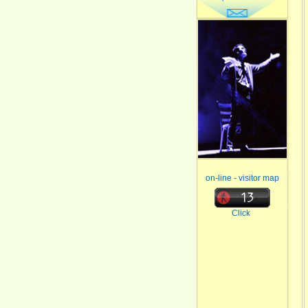
on-line - visitor map
Click