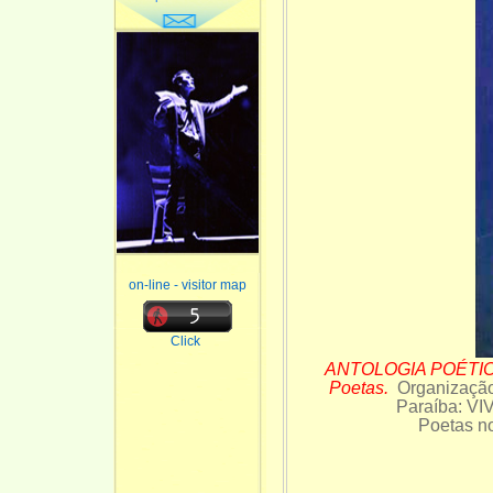
on-line - visitor map
Click
ANTOLOGIA POÉTICA.
Poetas.
Organizaçã
Paraíba: VI
Poetas n