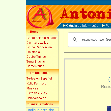
(
Resid