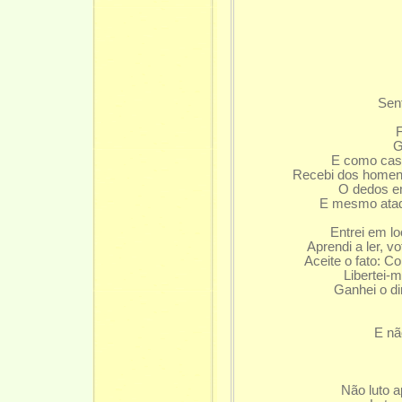
Sen
F
G
E como casti
Recebi dos homens 
O dedos em
E mesmo atada
Entrei em lo
Aprendi a ler, v
Aceite o fato: C
Libertei-m
Ganhei o di
E nã
Não luto a