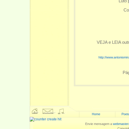
Luto 
Co
VEJA e LEIA out
http://www.antoniomir
Pág
Home
Poeta
Envie mensagem a
webmaster
Copyrig