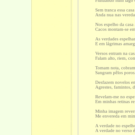
Flutuando num lago 
Sem tranca essa casa
Anda nua nas vereda
Nos espelho da casa 
Cacos montam-se em
As verdades espelha
E em lágrimas amarga
Versos entram na cas
Falam alto, riem, co
Tomam nota, cobram 
Sangram pêlos poros
Desfazem novelos em
Agrestes, famintos, 
Revelam-me no espelh
Em minhas retinas r
Minha imagem reversa
Me envereda em mim
A verdade no espelho
A verdade no verso 