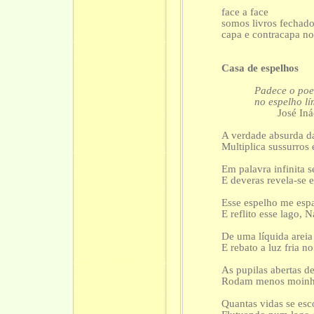
face a face
somos livros fechado
capa e contracapa n
Casa de espelhos
Padece o poe
no espelho l
José Inácio V
A verdade absurda d
Multiplica sussurros
Em palavra infinita s
E deveras revela-se 
Esse espelho me esp
E reflito esse lago, 
De uma líquida areia
E rebato a luz fria n
As pupilas abertas 
Rodam menos moinho
Quantas vidas se es