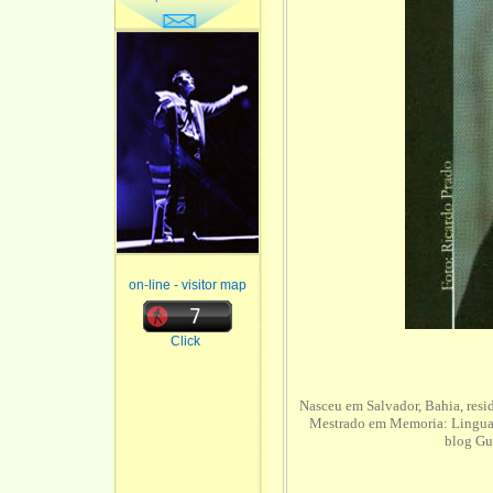
on-line - visitor map
Click
Nasceu em Salvador, Bahia, res
Mestrado em Memoria: Linguage
blog Gu