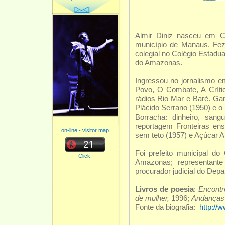
Almir Diniz nasceu em Ca
município de Manaus. Fez
colegial no Colégio Estadu
do Amazonas.
Ingressou no jornalismo e
Povo, O Combate, A Crític
rádios Rio Mar e Baré. Gan
Plácido Serrano (1950) e 
Borracha: dinheiro, sa
reportagem Fronteiras en
on-line - visitor map
sem teto (1957) e Açúcar 
Foi prefeito municipal do
Click
Amazonas; representante
procurador judicial do De
Livros de poesia
:
Encontr
de mulher,
1996;
Andanças 
Fonte da biografia:
http://