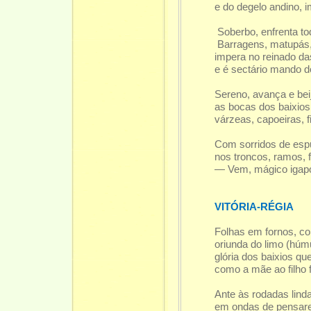
e do degelo andino, i
Soberbo, enfrenta to
Barragens, matupás,
impera no reinado da
e é sectário mando d
Sereno, avança e bei
as bocas dos baixios 
várzeas, capoeiras, f
Com sorridos de esp
nos troncos, ramos, fl
— Vem, mágico igapó
VITÓRIA-RÉGIA
Folhas em fornos, co
oriunda do limo (hú
glória dos baixios qu
como a mãe ao filho 
Ante às rodadas linda
em ondas de pensar