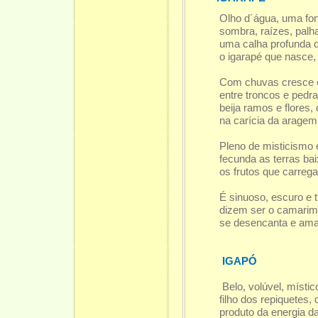
Olho d´água, uma fon
sombra, raízes, palha
uma calha profunda q
o igarapé que nasce
Com chuvas cresce e 
entre troncos e pedra
beija ramos e flores,
na carícia da aragem
Pleno de misticismo e
fecunda as terras ba
os frutos que carrega
É sinuoso, escuro e 
dizem ser o camarim
se desencanta e ama
IGAPÓ
Belo, volúvel, místic
filho dos repiquetes,
produto da energia d