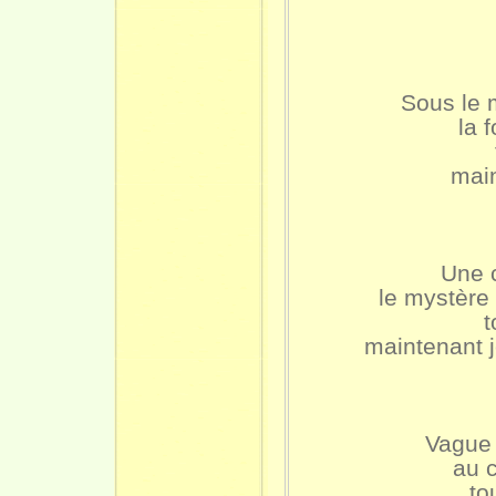
Sous le 
la 
main
Une 
le mystère 
t
maintenant j
Vague 
au 
to