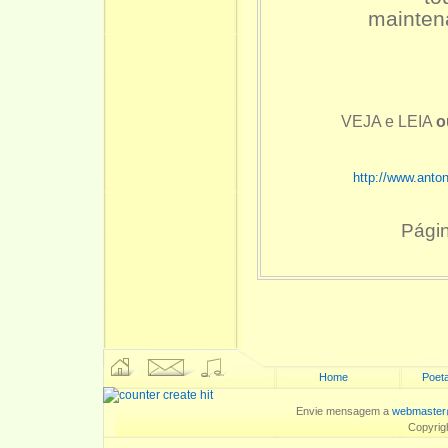
maintena
VEJA e LEIA
o
http://www.anto
Pági
Home
Poeta
Envie mensagem a
webmaster
Copyrig