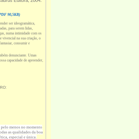
saurus Editora, 2004.
PDF 90,5KB)
ender ser ideogramática,
adas, para serem lidas,
ugas, numa intimidade com os
vivencial na sua criação, o
antasiar, consumir e
 também denunciante. Umas
nossa capacidade de apreender,
RO:
la) pelo menos no momento
todas as qualidades da boa
ica, especial e única.