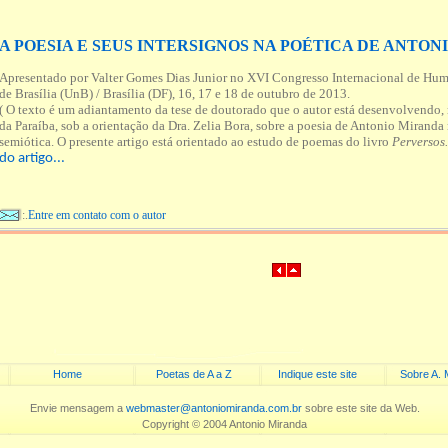
A POESIA E SEUS INTERSIGNOS NA POÉTICA DE ANTO
Apresentado por Valter Gomes Dias Junior no XVI Congresso Internacional de Hum
de Brasília (UnB) / Brasília (DF), 16, 17 e 18 de outubro de 2013.
( O texto é um adiantamento da tese de doutorado que o autor está desenvolvendo,
da Paraíba, sob a orientação da Dra. Zelia Bora, sobre a poesia de Antonio Miranda
semiótica. O presente artigo está orientado ao estudo de poemas do livro
Perversos
do artigo...
:.
Entre em contato com o autor
Home
Poetas de A a Z
Indique este site
Sobre A. 
Envie mensagem a
webmaster@antoniomiranda.com.br
sobre este site da Web.
Copyright © 2004 Antonio Miranda