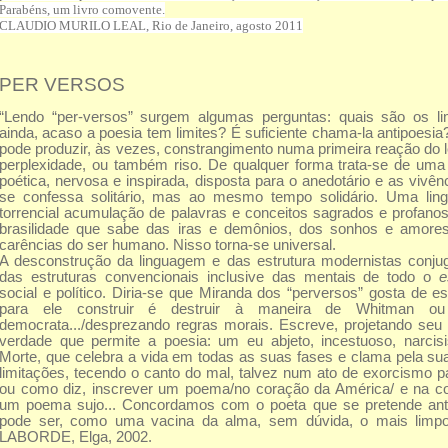
Parabéns, um livro comovente.
CLAUDIO MURILO LEAL, Rio de Janeiro, agosto 2011
PER VERSOS
“Lendo “per-versos” surgem algumas perguntas: quais são os l
ainda, acaso a poesia tem limites? É suficiente chama-la antipoesi
pode produzir, às vezes, constrangimento numa primeira reação do l
perplexidade, ou também riso. De qualquer forma trata-se de uma
poética, nervosa e inspirada, disposta para o anedotário e as vivê
se confessa solitário, mas ao mesmo tempo solidário. Uma lin
torrencial acumulação de palavras e conceitos sagrados e profan
brasilidade que sabe das iras e demônios, dos sonhos e amore
carências do ser humano. Nisso torna-se universal.
A desconstrução da linguagem e das estrutura modernistas conju
das estruturas convencionais inclusive das mentais de todo o
es
social e político. Diria-se que Miranda dos “perversos” gosta de e
para ele construir é destruir à maneira de Whitman 
democrata.../desprezando regras morais. Escreve, projetando seu
verdade que permite a poesia: um eu abjeto, incestuoso, narcisi
Morte, que celebra a vida em todas as suas fases e clama pela su
limitações, tecendo o canto do mal, talvez num ato de exorcismo pa
ou como diz, inscrever um poema/no coração da América/ e na c
um poema sujo... Concordamos com o poeta que se pretende ant
pode ser, como uma vacina da alma, sem dúvida, o mais limp
LABORDE, Elga, 2002.