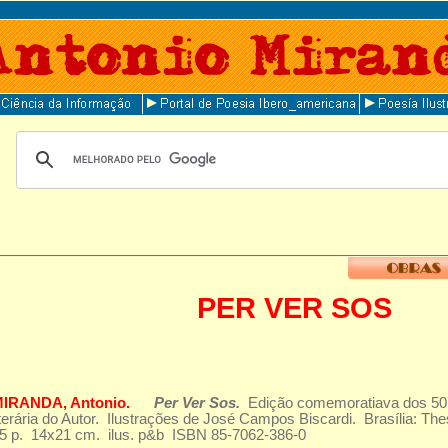
PER VER SOS
MIRANDA, Antonio.
Per Ver Sos.
Edição comemoratiava dos 50 
iterária do Autor. Ilustrações de José Campos Biscardi. Brasília: Th
5 p. 14x21 cm. ilus. p&b ISBN 85-7062-386-0