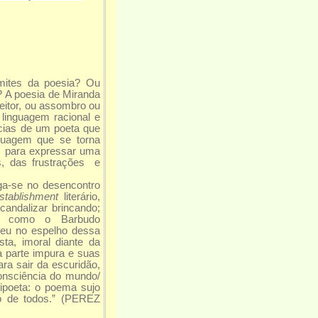
imites da poesia? Ou
a? A poesia de Miranda
eitor, ou assombro ou
 linguagem racional e
ncias de um poeta que
guagem que se torna
os para expressar uma
s, das frustrações e
ga-se no desencontro
tablishment
literário,
scandalizar brincando;
ou como o Barbudo
 eu no espelho dessa
sta, imoral diante da
a parte impura e suas
ra sair da escuridão,
onsciência do mundo/
ipoeta: o poema sujo
o de todos.” (PEREZ