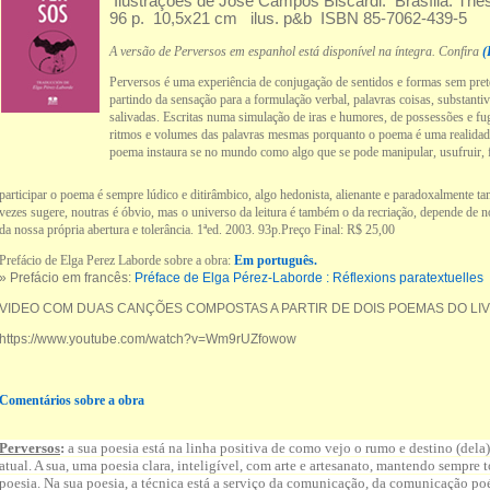
Ilustrações de José Campos Biscardi. Brasília: The
96 p. 10,5x21 cm ilus. p&b ISBN 85-7062-439-5
A versão de Perversos em espanhol está disponível na íntegra. Confira
(
Perversos é uma experiência de conjugação de sentidos e formas sem pret
partindo da sensação para a formulação verbal, palavras coisas, substantiv
salivadas. Escritas numa simulação de iras e humores, de possessões e f
ritmos e volumes das palavras mesmas porquanto o poema é uma realidade 
poema instaura se no mundo como algo que se pode manipular, usufruir, f
participar o poema é sempre lúdico e ditirâmbico, algo hedonista, alienante e paradoxalmente
vezes sugere, noutras é óbvio, mas o universo da leitura é também o da recriação, depende de 
da nossa própria abertura e tolerância. 1ªed. 2003. 93p.Preço Final: R$ 25,00
Prefácio de Elga Perez Laborde sobre a obra:
Em português
.
» Prefácio em francês:
Préface de Elga Pérez-Laborde : Réflexions paratextuelles
VIDEO COM DUAS CANÇÕES COMPOSTAS A PARTIR DE DOIS POEMAS DO LIV
https://www.youtube.com/watch?v=Wm9rUZfowow
Comentários sobre a obra
Perversos
:
a sua poesia está na linha positiva de como vejo o rumo e destino (de
atual. A sua, uma poesia clara, inteligível, com arte e artesanato, mantendo sempre 
poesia. Na sua poesia, a técnica está a serviço da comunicação, da comunicação poét