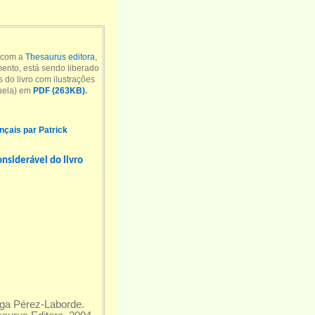
o com a
Thesaurus editora
,
ento, está sendo liberado
 do livro com ilustrações
uela) em
PDF (263KB)
.
ançais par Patrick
nsiderável do livro
ga Pérez-Laborde.