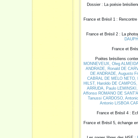
Dossier : La poésie brésilie
France et Brésil 1 : Rencontr
France et Brésil 2 : La ph
DAUPH
France et Brés
Poètes brésiliens conte
MONNEVEUX
, Oleg ALMEID
ANDRADE
, Ronald DE CA
DE ANDRADE
, Augusto F
CABRAL DE MELO NETO
,
HILST
, Haroldo DE CAMPOS
ARRUDA
, Paulo LEMINSKI
Affonso ROMANO DE SANT'
Tanussi CARDOSO
, Anto
Antonio LISBOA C
France et Brésil 4 : E
France et Brésil 5, échange e
Les pages libres des HSE :