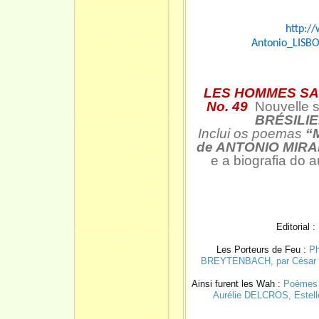
http:/
Antonio_LISB
LES HOMMES SAN
No. 49
Nouvelle 
BRÉSILIE
Inclui os poemas
“M
de ANTONIO MIR
e a biografia do a
Editorial :
Les Porteurs de Feu :
Ph
BREYTENBACH
, par Césa
Ainsi furent les Wah :
Poèmes 
Aurélie DELCROS
, Este