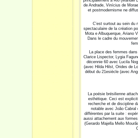
principalement à Rio (Manuel 
de Andrade, Vinícius de Morae
et postmodernisme ne diffus
C’est surtout au sein du
spectaculaire de la création 
Mota e Albuquerque, Ariano V
Dans le cadre du mouvement 
fem
La place des femmes dans l
Clarice Lispector, Lygia Fagund
décennie 60 avec Lucila Nogu
(avec Hilda Hilst, Orides de L
début du 21esiècle (avec Angé
La poésie brésilienne attac
esthétique. Ceci est explic
recherche et de discipline d
notable avec João Cabral 
différentes par la suite : exp
aussi attachement aux formes 
(Gerardo Majella Mello Mourão
O