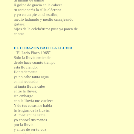
tú hahrás de darme
lí golpe de gracia en la cabeza
tu accionarás la silla eléctrica
y yo cn un pie en el estribo,
medio ladrando y médio carcajeando
gritaré:
hijos de la celebérrima puta ya paren de
contar.
EL CORAZÓN BAJO LA LLUVIA
"El Lado Flaco 1965"
Sólo la lluvia entiende
desde hace cuanto tiempo
está lloviendo.
Honradamente
ya no cabe tanta agua
en mi recuerdo
ni tanta lluvia cabe
entre la lluvia;
sin embargo
con la lluvia me vuelves.
Y de tus cosas me habla
la lengua. de la lluvia.
Al mediar una tarde
yo conocí tus manos
por la lluvia
y antes de ser tu voz