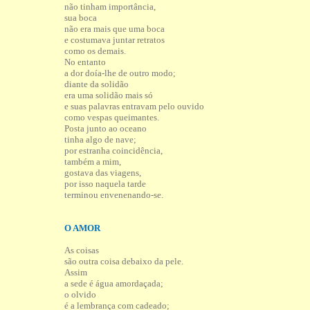
não tinham importância,
sua boca
não era mais que uma boca
e costumava juntar retratos
como os demais.
No entanto
a dor doía-lhe de outro modo;
diante da solidão
era uma solidão mais só
e suas palavras entravam pelo ouvido
como vespas queimantes.
Posta junto ao oceano
tinha algo de nave;
por estranha coincidência,
também a mim,
gostava das viagens,
por isso naquela tarde
terminou envenenando-se.
O AMOR
As coisas
são outra coisa debaixo da pele.
Assim
a sede é água amordaçada;
o olvido
é a lembrança com cadeado;