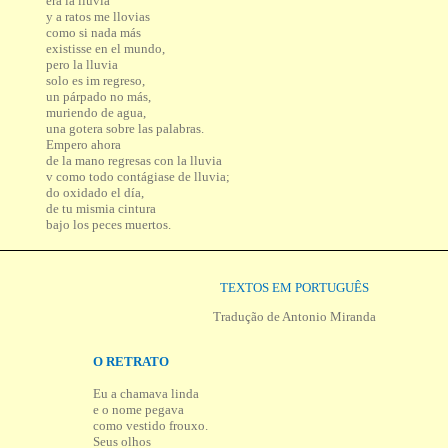
era la lluvia
y a ratos me llovias
como si nada más
existisse en el mundo,
pero la lluvia
solo es im regreso,
un párpado no más,
muriendo de agua,
una gotera sobre las palabras.
Empero ahora
de la mano regresas con la lluvia
v como todo contágiase de lluvia;
do oxidado el día,
de tu mismia cintura
bajo los peces muertos.
TEXTOS EM PORTUGUÊS
Tradução de Antonio Miranda
O RETRATO
Eu a chamava linda
e o nome pegava
como vestido frouxo.
Seus olhos