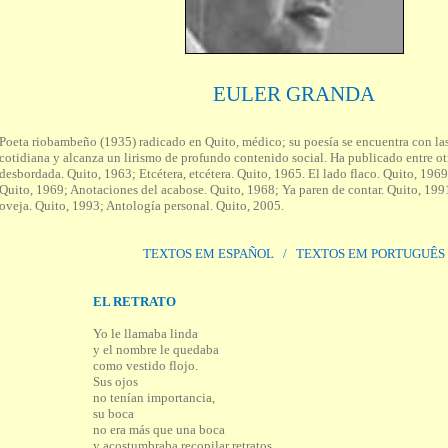
EULER GRANDA
Poeta riobambeño (1935) radicado en Quito, médico; su poesía se encuentra con las
cotidiana y alcanza un lirismo de profundo contenido social. Ha publicado entre ot
desbordada. Quito, 1963; Etcétera, etcétera. Quito, 1965. El lado flaco. Quito, 1969
Quito, 1969; Anotaciones del acabose. Quito, 1968; Ya paren de contar. Quito, 199
oveja. Quito, 1993; Antología personal. Quito, 2005.
TEXTOS EM ESPAÑOL
/
TEXTOS EM PORTUGUÊS
EL RETRATO
Yo le llamaba linda
y el nombre le quedaba
como vestido flojo.
Sus ojos
no tenían importancia,
su boca
no era más que una boca
y acostumbraba recopilar retratos