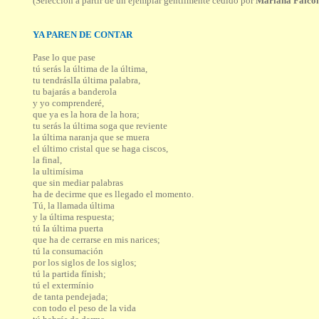
(Selección a partir de un ejemplar gentilmente cedido por
Mariana Falco
YA PAREN DE CONTAR
Pase lo que pase
tú serás la última de la última,
tu tendráslIa última palabra,
tu bajarás a banderola
y yo comprenderé,
que ya es la hora de la hora;
tu serás la última soga que reviente
la última naranja que se muera
el último cristal que se haga ciscos,
la final,
la ultimísima
que sin mediar palabras
ha de decirme que es llegado el momento.
Tú, la llamada última
y la última respuesta;
tú Ia última puerta
que ha de cerrarse en mis narices;
tú la consumación
por los siglos de los siglos;
tú la partida fínish;
tú el extermínio
de tanta pendejada;
con todo el peso de la vida