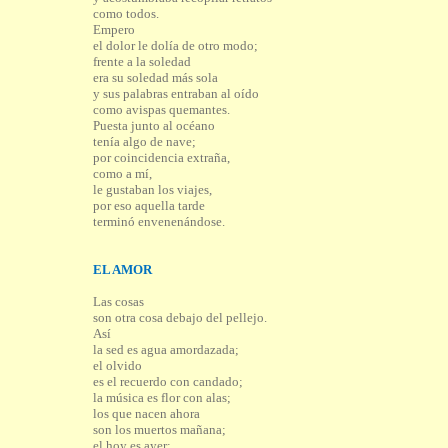
como todos.
Empero
el dolor le dolía de otro modo;
frente a la soledad
era su soledad más sola
y sus palabras entraban al oído
como avispas quemantes.
Puesta junto al océano
tenía algo de nave;
por coincidencia extraña,
como a mí,
le gustaban los viajes,
por eso aquella tarde
terminó envenenándose.
EL AMOR
Las cosas
son otra cosa debajo del pellejo.
Así
la sed es agua amordazada;
el olvido
es el recuerdo con candado;
la música es flor con alas;
los que nacen ahora
son los muertos mañana;
el hoy es ayer;