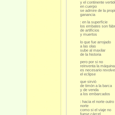
y el continente verti
en cuerpo
se admire de la prop
ganancia
: en la superfície
los embates son fáb
de artifícios
y muertos
lo que fue arrojado
a las olas
sube al maxilar
de la historia
pero por si no
reinventa la máquina
es necesario revolve
el eclipse
que sirvió
de timón a la barca
y de venda
a los embarcados
: hacia el norte outro
norte
como si el viaje no
fuese cárcel