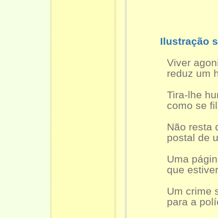
Ilustração 
Viver agon
reduz um hom
Tira-lhe humor
como se filma
Não resta que
postal de um 
Uma página a
que estivera 
Um crime sem
para a polícia 