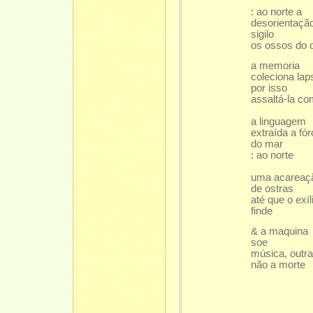
: ao norte a
desorientaçã
sigilo
os ossos do o
a memoria
coleciona lap
por isso
assaltá-la c
a linguagem
extraída a fó
do mar
: ao norte
uma acareaç
de ostras
até que o exíl
finde
& a maquina
soe
música, outr
não a morte