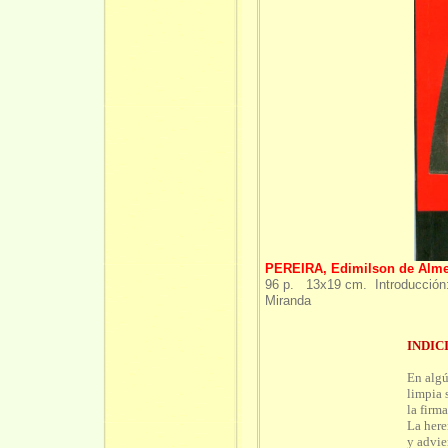
PEREIRA, Edimilson de Alme
96 p. 13x19 cm. Introducción: 
Miranda
INDIC
En algú
limpia 
la firm
La here
y advie