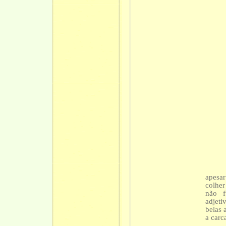
apesar
colher
não f
adjeti
belas 
a carc