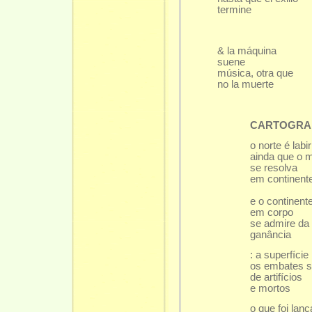
termine
& la máquina
suene
música, otra que
no la muerte
CARTOGRAFI
o norte é labir
ainda que o 
se resolva
em continent
e o continente
em corpo
se admire da 
ganância
: a superfície
os embates s
de artifícios
e mortos
o que foi lan