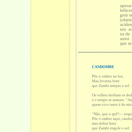
apesar
hélic
gem se
(obje
acide
seu a
na de 
autor
que se
==========================
CANDOMBE
Põe o ombro na lua,
Mas levanta forte
que Zambi arrepia o sol.
Os velhos desfiam os de
e o tempo se assusta: “Au
quem vive tanto é de mis
“Não, que o quê?— resp
Põe o ombro aqui, cand
mas dobra forte
que Zambi engole o sol.