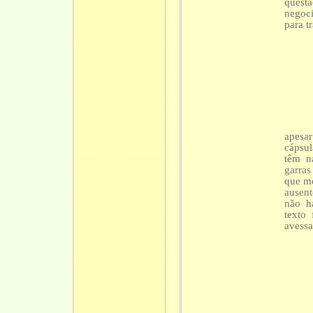
quest
negoc
para tr
apesar
cápsul
têm n
garras
que mo
ausent
não há
texto
avessa