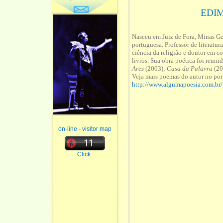
EDIM
Nasceu em Juiz de Fora, Minas Ger
portuguesa. Professor de literatur
ciência da religião e doutor em 
livros. Sua obra poética foi reu
Ares
(2003);
Casa da Palavra
(20
Veja mais poemas do autor no por
http://www.algumapoesia.com.br
on-line - visitor map
Click