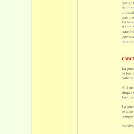
que ges
de la m
el desaf
que nos
La here
sin un 
transfo
provoca
para de
CÁRC
La puer
Si hay 
todo se
Allí no
limpia 
La ante
La puert
se abre
porque 
no olvi