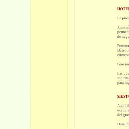
HOTE
La puer
Aquí u
permane
de nego
Funcion
Deseo, 
crímene
Pero no
Las pue
son ant
para lug
SIEST
Amarill
exagera
del gra
Dulzura