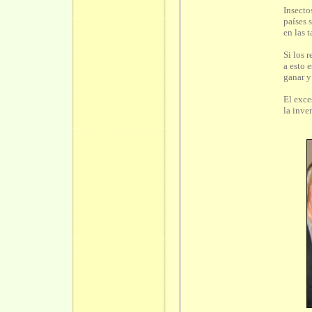
Insecto
países 
en las t
Si los 
a esto 
ganar y
El exce
la inve