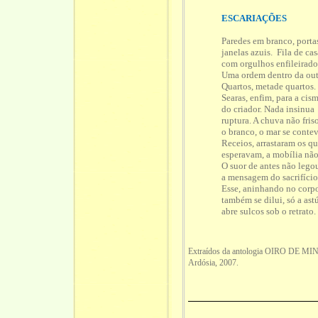
ESCARIAÇÕES
Paredes em branco, porta
janelas azuis. Fila de cas
com orgulhos enfileirado
Uma ordem dentro da out
Quartos, metade quartos.
Searas, enfim, para a cis
do criador. Nada insinua
ruptura. A chuva não fris
o branco, o mar se contev
Receios, arrastaram os q
esperavam, a mobília não
O suor de antes não lego
a mensagem do sacrifício
Esse, aninhando no corp
também se dilui, só a ast
abre sulcos sob o retrato
Extraídos da antologia OIRO DE MINA
Ardósia, 2007.