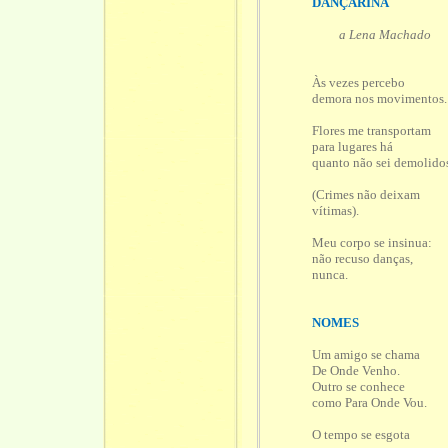
DANÇARINA
a Lena Machado
Às vezes percebo
demora nos movimentos.
Flores me transportam
para lugares há
quanto não sei demolido
(Crimes não deixam
vítimas).
Meu corpo se insinua:
não recuso danças,
nunca.
NOMES
Um amigo se chama
De Onde Venho.
Outro se conhece
como Para Onde Vou.
O tempo se esgota