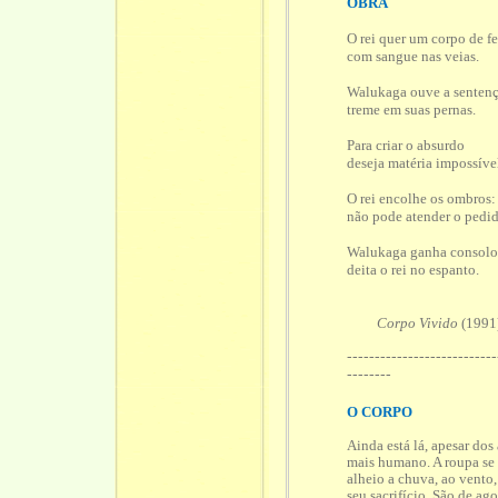
OBRA
O rei quer um corpo de fe
com sangue nas veias.
Walukaga ouve a senten
treme em suas pernas.
Para criar o absurdo
deseja matéria impossíve
O rei encolhe os ombros:
não pode atender o pedid
Walukaga ganha consol
deita o rei no espanto.
Corpo Vivido
(1991
---------------------------
--------
O CORPO
Ainda está lá, apesar dos
mais humano. A roupa se d
alheio a chuva, ao vento
seu sacrifício. São de a