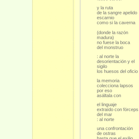
y la ruta
de la sangre apelido
escarnio
como si la caverna
(donde la razón
madura)
no fuese la boca
del monstruo
: al norte la
desorientación y el
sigilo
los huesos del oficio
la memoria
colecciona lapsos
por eso
asáltala con
el linguaje
extraído con fórceps
del mar
: al norte
una confrontación
de ostras
hasta que el exilio