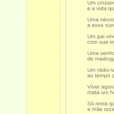
Um cinzeiro s
e a vida que 
Uma névoa so
a esse sumir 
Um pai vindo 
com sua mala 
Uma senhora 
de madrugadas
Um rádio-táxi
ao tempo que 
Viver agonia a
mata um home
Só resta que 
a mãe rezando