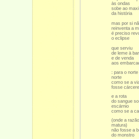
às ondas
sobe ao maxi
da história
mas por si n
reinventa a 
é preciso rev
o eclipse
que serviu
de leme à ba
e de venda
aos embarca
: para o norte
norte
como se a v
fosse cárcer
e a rota
do sangue s
escárnio
como se a c
(onde a razã
matura)
não fosse a 
do monstro