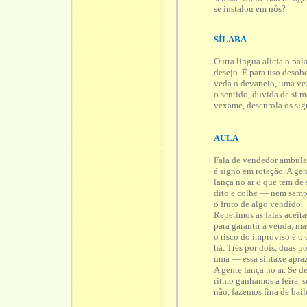
se instalou em nós?
SÍLABA
Outra língua alicia o pal
desejo. É para uso desobe
veda o devaneio, uma vez 
o sentido, duvida de si 
vexame, desenrola os sig
AULA
Fala de vendedor ambula
é signo em rotação. A ge
lança no ar o que tem de 
dito e colhe — nem sem
o fruto de algo vendido.
Repetimos as falas aceita
para garantir a venda, ma
o risco do improviso é o
há. Três por dois, duas po
uma — essa sintaxe apraz
A gente lança no ar. Se de
ritmo ganhamos a feira, s
não, fazemos fina de bail