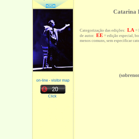
Catarina
LA
Categorização das edições:
= 
EE
de autor.
= edição especial, bo
menos comuns, sem especificar cate
(sobrenomes d
on-line - visitor map
Click