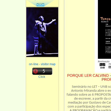
on-line - visitor map
PORQUE LER CALVINO – 
Click
PROP
Seminário no LET – UNB sob
Antonio Miranda abre o eve
falando sobre as 6 PROPOSTA
de escrever, a partir da c
mediação por Gustavo de Castro
com a participação dos espec
A PROGRAMAÇÃO e participem