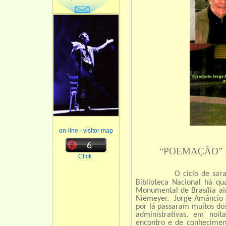
on-line - visitor map
“POEMAÇÃO”
Click
O ciclo de sar
Biblioteca Nacional há qua
Monumental de Brasília ai
Niemeyer. Jorge Amâncio e
por lá passaram muitos dos
administrativas, em noit
encontro e de conheciment