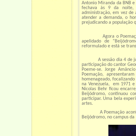
Antonio Miranda da BNB e 
fechava às 9 da noite, 
administração, em vez de 
atender a demanda, o horá
prejudicando a população q
Agora o Poemação acon
apelidado de “Beijódrom
reformulado e está se tran
A sessão dia 4 de junho
participação do cantor Geo
Poeme-se. Jorge Amâncio 
Poemação, apresentaram
homenageado, focalizando su
na Venezuela, em 1971 e 
Nicolas Behr ficou encarr
Beijódromo, continuou c
participar. Uma bela exper
artes.
A Poemação acontece se
Beijódromo, no campus da U