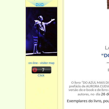
L
“D
on-line - visitor map
Click
O livro “DO AZUL MAIS 
prefácio de AURORA CUEV
versão de e-book e de livro
26 d
autores, no dia
Exemplares do livro, pou