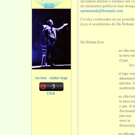
dictadura militar y estamos sin c
de militantes políticos han desap
antmiranda@hotmail.com
.
Cecilia colaboraba en un periód
[con el seudónimo de Da Nirham Er
Da Nirham Eros
en villa miser
la mesa nieg
el pan
los niñ
el trigo vender
on-line - visitor map
alimentaremos bur
ejércitos banqu
nombraremos min
Click
en villa fortu
la mesa riega v
y pan el minis
discursando defe
para nos
otros la
democracia crist
en villa miser