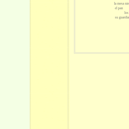
la mesa nieg
el pan
los niño
su guardia fusi