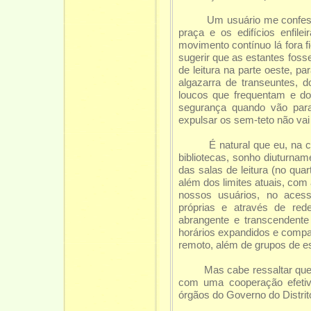
Um usuário me confessou q
praça e os edifícios enfil
movimento contínuo lá fora 
sugerir que as estantes foss
de leitura na parte oeste, pa
algazarra de transeuntes, 
loucos que frequentam e do
segurança quando vão par
expulsar os sem-teto não vai 
É natural que eu, na cond
bibliotecas, sonho diuturna
das salas de leitura (no qua
além dos limites atuais, co
nossos usuários, no acesso
próprias e através de red
abrangente e transcendente
horários expandidos e compat
remoto, além de grupos de es
Mas cabe ressaltar que, d
com uma cooperação efetiva
órgãos do Governo do Distrit