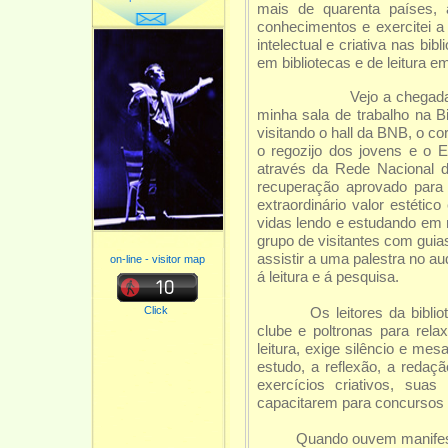
mais de quarenta países,
conhecimentos e exercitei 
intelectual e criativa nas bi
em bibliotecas e de leitura
Vejo a chegada de estud
minha sala de trabalho na Bi
visitando o hall da BNB, o co
o regozijo dos jovens e o
através da Rede Nacional d
recuperação aprovado p
extraordinário valor estético
vidas lendo e estudando em n
grupo de visitantes com guia
assistir a uma palestra no a
on-line - visitor map
á leitura e á pesquisa.
Click
Os leitores da bibliotec
clube e poltronas para rel
leitura, exige silêncio e me
estudo, a reflexão, a redaç
exercícios criativos, sua
capacitarem para concursos 
Quando ouvem manifestaçõ