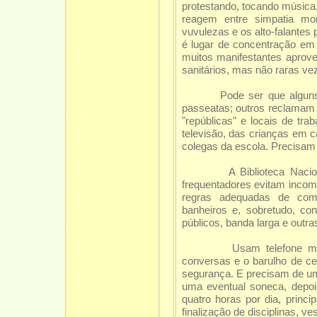
protestando, tocando música,
reagem entre simpatia m
vuvulezas e os alto-falantes
é lugar de concentração e
muitos manifestantes aprove
sanitários, mas não raras ve
Pode ser que alguns leit
passeatas; outros reclamam
"repúblicas" e locais de tr
televisão, das crianças em c
colegas da escola. Precisam
A Biblioteca Nacional de
frequentadores evitam inco
regras adequadas de comp
banheiros e, sobretudo, co
públicos, banda larga e outra
Usam telefone mas pref
conversas e o barulho de ce
segurança. E precisam de um 
uma eventual soneca, depoi
quatro horas por dia, princ
finalização de disciplinas, ves