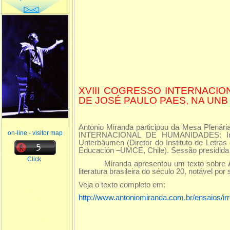
XVIII COGRESSO INTERNACIO
DE JOSÉ PAULO PAES, NA UNB
Antonio Miranda participou da Mesa Plenári
on-line - visitor map
INTERNACIONAL DE HUMANIDADES: Intercu
Unterbäumen (Diretor do Instituto de Letras
Educación –UMCE, Chile). Sessão presidida 
Click
Miranda apresentou um texto sobre
literatura brasileira do século 20, notável por 
Veja o texto completo em:
http://www.antoniomiranda.com.br/ensaios/i