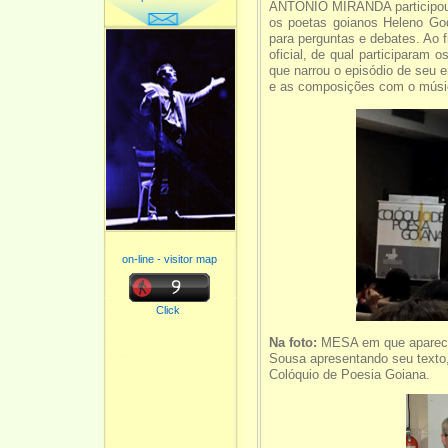
ANTONIO MIRANDA participo
os poetas goianos Heleno Go
para perguntas e debates. Ao 
oficial, de qual participaram 
que narrou o episódio de seu 
e as composições com o músi
on-line - visitor map
Click
Na foto:
MESA em que aparecem
Sousa apresentando seu texto,
Colóquio de Poesia Goiana.