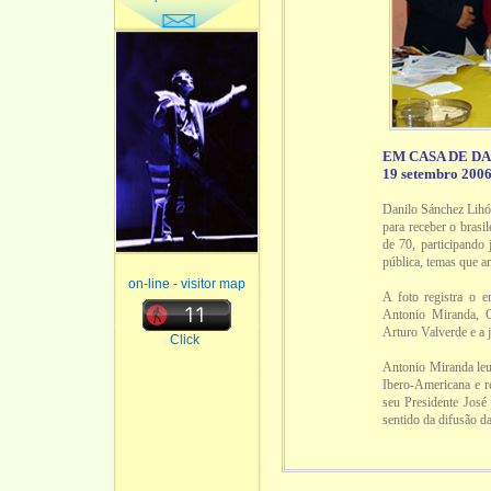
EM CASA DE D
19 setembro 200
Danilo Sánchez Lihón
para receber o bras
de 70, participando 
pública, temas que 
on-line - visitor map
A foto registra o e
Antonio Miranda, C
Arturo Valverde e a 
Click
Antonio Miranda leu
Ibero-Americana e r
seu Presidente José
sentido da difusão da