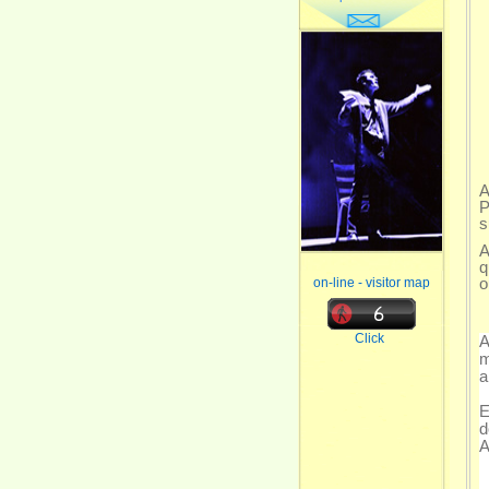
A
P
s
A
q
on-line - visitor map
o
Click
A
m
a
E
d
A