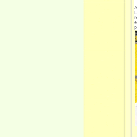
A
L
r
e
p