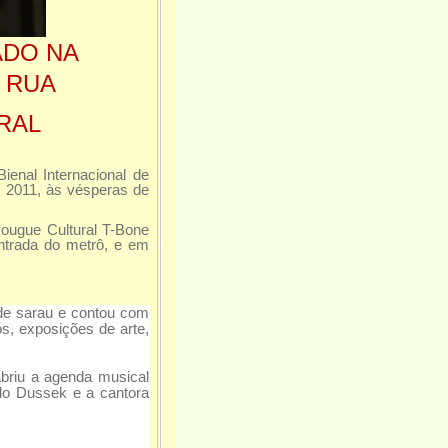
ADO NA
A RUA
RAL
enal Internacional de
em 2011, às vésperas de
ougue Cultural T-Bone
ntrada do metrô, e em
o de sarau e contou com
os, exposições de arte,
briu a agenda musical
rdo Dussek e a cantora