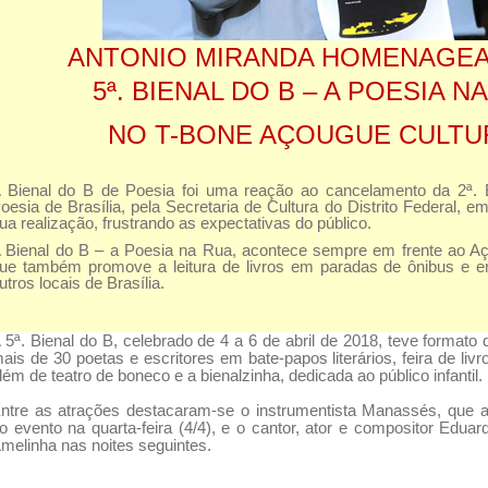
ANTONIO MIRANDA HOMENAGE
5ª. BIENAL DO B – A POESIA N
NO T-BONE AÇOUGUE CULTU
 Bienal do B de Poesia foi uma reação ao cancelamento da 2ª. Bi
oesia de Brasília, pela Secretaria de Cultura do Distrito Federal, 
ua realização, frustrando as expectativas do público.
 Bienal do B – a Poesia na Rua, acontece sempre em frente ao Aç
ue também promove a leitura de livros em paradas de ônibus e e
utros locais de Brasília.
 5ª. Bienal do B, celebrado de 4 a 6 de abril de 2018, teve format
ais de 30 poetas e escritores em bate-papos literários, feira de livr
lém de teatro de boneco e a bienalzinha, dedicada ao público infantil.
ntre as atrações destacaram-se o instrumentista Manassés, que a
o evento na quarta-feira (4/4), e o cantor, ator e compositor Edua
melinha nas noites seguintes.