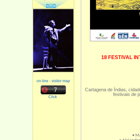
18 FESTIVAL 
on-line - visitor map
Cartagena de Índias, cidad
festivais de 
Click
• M