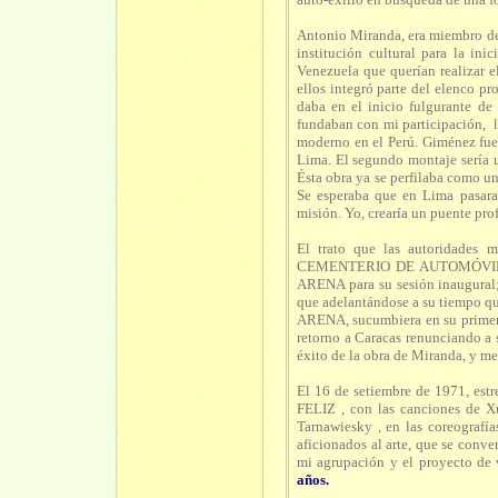
Antonio Miranda, era miembro de 
institución cultural para la in
Venezuela que querían realizar 
ellos integró parte del elenco pr
daba en el inicio fulgurante de
fundaban con mi participación, l
moderno en el Perú. Giménez fue 
Lima. El segundo montaje sería 
Ésta obra ya se perfilaba como un
Se esperaba que en Lima pasar
misión. Yo, crearía un puente p
El trato que las autoridades 
CEMENTERIO DE AUTOMÓVILES, o
ARENA para su sesión inaugural;
que adelantándose a su tiempo que
ARENA, sucumbiera en su primer 
retorno a Caracas renunciando a
éxito de la obra de Miranda, y me
El 16 de setiembre de 1971, est
FELIZ , con las canciones de X
Tarnawiesky , en las coreografí
aficionados al arte, que se conve
mi agrupación y el proyecto de
años.