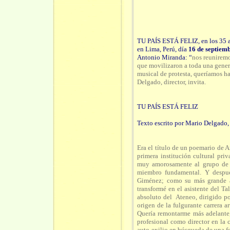
TU PAÍS ESTÁ FELIZ, en los 3
en Lima, Perú, día
16 de septiem
Antonio Miranda: “
nos reuniremo
que movilizaron a toda una gene
musical de protesta, queríamos ha
Delgado, director, invita.
TU PAÍS ESTÁ FELIZ
Texto escrito por Mario Delgado
Era el título de un poemario de A
primera institución cultural pr
muy amorosamente al grupo de 
miembro fundamental. Y despué
Giménez; como su más grande ap
transformé en el asistente del T
absoluto del Ateneo, dirigido po
origen de la fulgurante carrera ar
Quería remontarme más adelante,
profesional como director en la 
auto-exilio en búsqueda de una 