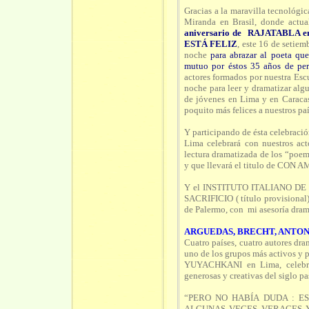
Gracias a la maravilla tecnológ
Miranda en Brasil, donde actu
aniversario de RAJATABLA en 
ESTÁ FELIZ
, este 16 de setie
noche
para abrazar al poeta qu
mutuo por éstos 35 años de per
actores formados por nuestra Es
noche para leer y dramatizar alg
de jóvenes en Lima y en Caraca
poquito más felices a nuestros pa
Y participando de ésta celebrac
Lima celebrará con nuestros act
lectura dramatizada de los “poe
y que llevará el titulo de CON 
Y el INSTITUTO ITALIANO DE CU
SACRIFICIO ( título provisional),
de Palermo, con mi asesoría drama
ARGUEDAS, BRECHT, ANTON
Cuatro países, cuatro autores d
uno de los grupos más activos y
YUYACHKANI en Lima, celebran
generosas y creativas del siglo pa
“PERO NO HABÍA DUDA : 
ALGUNAS VECES VERACES Y,