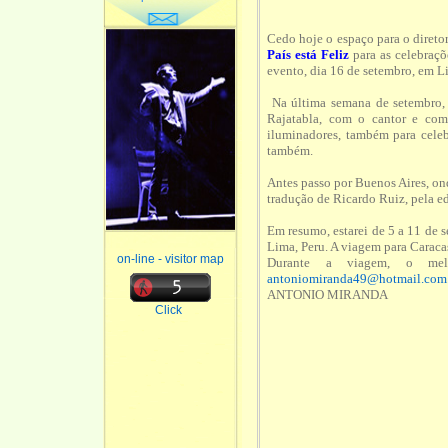
Cedo hoje o espaço para o direto
País está Feliz
para as celebraçõ
evento, dia 16 de setembro, em Li
Na última semana de setembro
Rajatabla, com o cantor e com
iluminadores, também para celeb
também.
Antes passo por Buenos Aires
tradução de Ricardo Ruiz, pela edi
Em resumo, estarei de 5 a 11 de 
Lima, Peru. A viagem para Caraca
on-line - visitor map
Durante a viagem, o me
antoniomiranda49@hotmail.com
ANTONIO MIRANDA
Click