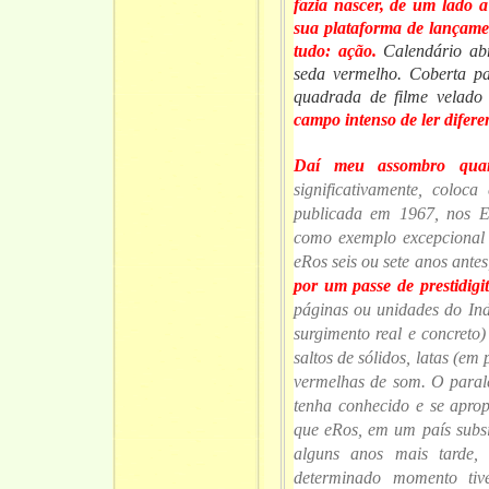
fazia nascer, de um lado 
sua plataforma de lançamen
tudo: ação.
Calendário abr
seda vermelho. Coberta p
quadrada de filme velado 
campo intenso de ler difere
Daí meu assombro qua
significativamente, coloca
publicada em 1967, nos E
como exemplo excepcional 
eRos seis ou sete anos ante
por um passe de prestidigi
páginas ou unidades do In
surgimento real e concreto)
saltos de sólidos, latas (em
vermelhas de som. O parale
tenha conhecido e se apropr
que eRos, em um país subsi
alguns anos mais tarde,
determinado momento tiv