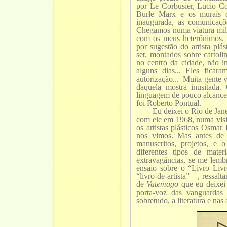
por Le Corbusier, Lucio Co
Burle Marx e os murais d
inaugurada, as comunicaçõ
Chegamos numa viatura milit
com os meus heterônimos
por sugestão do artista pl
set, montados sobre cartoli
no centro da cidade, não 
alguns dias... Eles fica
autorização... Muita gente v
daquela mostra inusitada
linguagem de pouco alcance 
foi Roberto Pontual.
Eu deixei o Rio de Janeiro
com ele em 1968, numa visi
os artistas plásticos Osma
nos vimos. Mas antes de 
manuscritos, projetos, e
diferentes tipos de mater
extravagâncias, se me lem
ensaio sobre o “Livro Livr
“livro-de-artista”—, ressal
de
Vatemago
que eu deixei 
porta-voz das vanguardas
sobretudo, a literatura e nas 