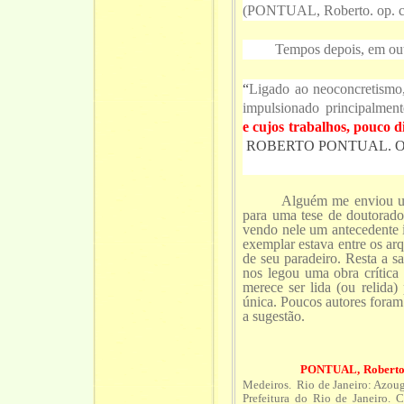
(PONTUAL, Roberto. op. ci
Tempos depois, em outro a
“
Ligado ao neoconcretismo,
impulsionado principalmen
e cujos trabalhos, pouco 
ROBERTO PONTUAL. Op. 
Alguém me enviou um e-m
para uma tese de doutorado 
vendo nele um antecedente i
exemplar estava entre os ar
de seu paradeiro. Resta a 
nos legou uma obra crítica s
merece ser lida (ou relida)
única. Poucos autores foram 
a sugestão.
PONTUAL, Robert
Medeiros. Rio de Janeiro: Azou
Prefeitura do Rio de Janeiro. C