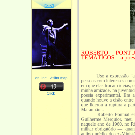
ROBERTO PONT
TEMÁTICOS – a poesia
Uso a expressão “amigos
on-line - visitor map
pessoas com interesses comuns
em que elas trocam ideias, 
minha amizade, na juventud
Click
poesia experimental. Era
quando houve a cisão entre “
que liderou a ruptura a par
Maranhão...
Roberto Pontual era um 
Guilherme Merquior, meu 
naquele ano de 1960, no Ri
militar obrigatório —, quan
antigo prédio do ex-Minist