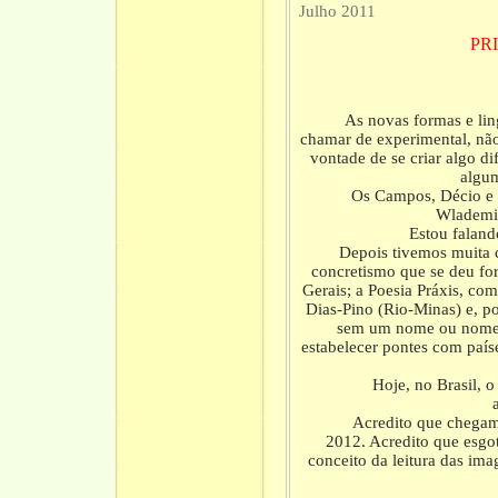
Julho 2011
PR
As novas formas e lingu
chamar de experimental, não
vontade de se criar algo di
algum
Os Campos, Décio e outr
Wlademir
Estou falando de 
Depois tivemos muita 
concretismo que se deu for
Gerais; a Poesia Práxis, c
Dias-Pino (Rio-Minas) e, p
sem um nome ou nomes e
estabelecer pontes com país
Hoje, no Brasil, o te
Acredito que chegamos 
2012. Acredito que esgo
conceito da leitura das i