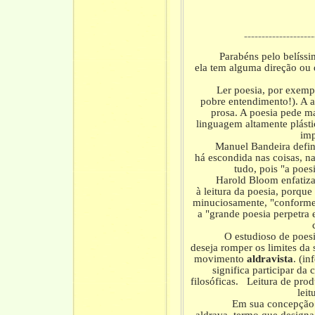
--------------------
Parabéns pelo belíssimo te
ela tem alguma direção ou 
Ler poesia, por exemplo, n
pobre entendimento!). A 
prosa. A poesia pede ma
linguagem altamente plástic
imp
Manuel Bandeira definiu o
há escondida nas coisas, na
tudo, pois "a poes
Harold Bloom enfatiza o 
à leitura da poesia, porqu
minuciosamente, "conforme
a "grande poesia perpetra
O estudioso de poesia 
deseja romper os limites da
movimento
aldravista
. (i
significa participar da 
filosóficas. Leitura de prod
leit
Em sua concepção di