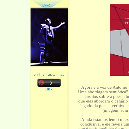
on-line - visitor map
Agora é a vez de Antonio 
Click
Uma abordagem semiótica”. 
– ensaios sobre a poesia b
que eles abordam o cenário 
legado da poesia verbivoco
(imagem, som 
Ainda estamos lendo o tex
conclusiva, e ele revela 
que é mais analítico do que 