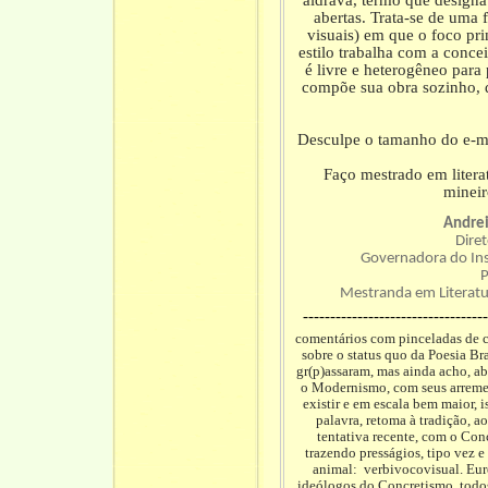
aldrava, termo que designa 
abertas. Trata-se de uma f
visuais) em que o foco pr
estilo trabalha com a conce
é livre e heterogêneo para 
compõe sua obra sozinho, de
Desculpe o tamanho do e-mai
Faço mestrado em litera
mineir
Andrei
Diret
Governadora do Inst
P
Mestranda em Literatu
----------------------------------
comentários com pinceladas de cr
sobre o status quo da Poesia Bra
gr(p)assaram, mas ainda acho, ab
o Modernismo, com seus arremed
existir e em escala bem maior, 
palavra, retoma à tradição, a
tentativa recente, com o Con
trazendo presságios, tipo vez 
animal: verbivocovisual. Eure
ideólogos do Concretismo, todos 