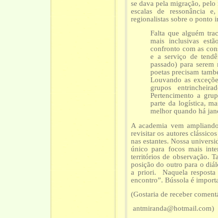
se dava pela migração, pelo 
escalas de ressonância e,
regionalistas sobre o ponto i
Falta que alguém tra
mais inclusivas est
confronto com as cons
e a serviço de tendê
passado) para serem m
poetas precisam també
Louvando as exceções
grupos entrincheirad
Pertencimento a gru
parte da logística, 
melhor quando há jane
A academia vem ampliando 
revisitar os autores clássico
nas estantes. Nossa universi
único para focos mais inte
territórios de observação. 
posição do outro para o diál
a priori. Naquela resposta
encontro”. Bússola é importa
(Gostaria de receber comentá
antmiranda@hotmail.com)