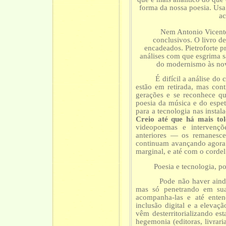
forma da nossa poesia. Usa
ac
Nem Antonio Vicente ne
conclusivos. O livro d
encadeados. Pietroforte 
análises com que esgrima s
do modernismo às nova
É difícil a análise do co
estão em retirada, mas con
gerações e se reconhece qu
poesia da música e do espe
para a tecnologia nas insta
Creio até que há mais tol
videopoemas e intervençõ
anteriores — os remanesc
continuam avançando agora 
marginal, e até com o cordel
Poesia e tecnologia, poesi
Pode não haver ainda dis
mas só penetrando em sua
acompanha-las e até enten
inclusão digital e a elevaç
vêm desterritorializando est
hegemonia (editoras, livrari