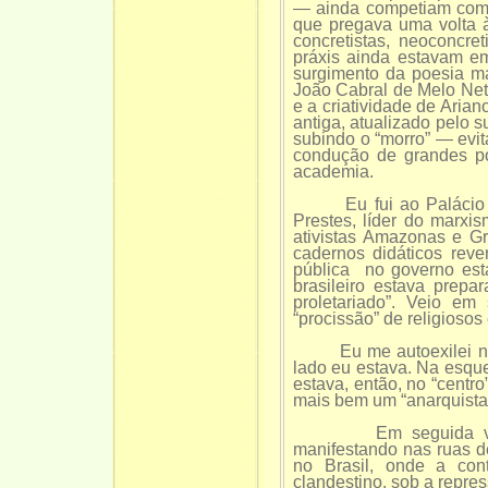
— ainda competiam com 
que pregava uma volta à
concretistas, neoconcre
práxis ainda estavam em
surgimento da poesia mar
João Cabral de Melo Net
e a criatividade de Aria
antiga, atualizado pelo
subindo o “morro” — evit
condução de grandes po
academia.
Eu fui ao Palácio Cap
Prestes, líder do marx
ativistas Amazonas e G
cadernos didáticos reve
pública no governo est
brasileiro estava prepa
proletariado”. Veio e
“procissão” de religioso
Eu me autoexilei na V
lado eu estava. Na esqu
estava, então, no “centr
mais bem um “anarquista c
Em seguida veio o 
manifestando nas ruas d
no Brasil, onde a cont
clandestino, sob a repres