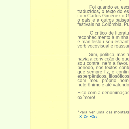
Foi quando eu escrevi,
traduzidos, o texto do e
com Carlos Giménez o Gr
o país e a outros paíse
festivais na Colômbia, P
O crítico de literatura
reconhecimento à minha 
e manifestou seu estran
verbivocovisual e reassu
Sim, política, mas “ide
havia a convicção de qu
sou contra, nem a favor,
período, nos textos cont
que sempre fiz, e contin
esperpênticos, filosófico
com meu próprio nom
heterônimo e até valend
Fico com a denominação
oxímoro!
*Para ver uma das montagen
_X_Zy_-Ors