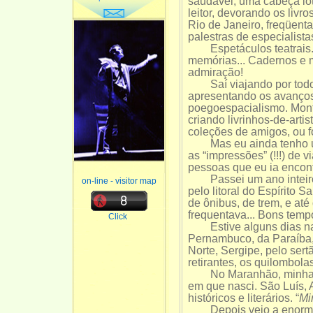
saudável, uma cabeça lo
leitor, devorando os livr
Rio de Janeiro, freqüenta
palestras de especialista
Espetáculos teatrais. E
memórias... Cadernos e 
admiração!
Saí viajando por todo o
apresentando os avanços
poegoespacialismo. Mont
criando livrinhos-de-arti
coleções de amigos, ou fo
Mas eu ainda tenho uma
as “impressões” (!!!) de 
pessoas que eu ia encontr
Passei um ano inteiro v
on-line - visitor map
pelo litoral do Espírito 
de ônibus, de trem, e até
frequentava... Bons temp
Click
Estive alguns dias nas 
Pernambuco, da Paraíba,
Norte, Sergipe, pelo ser
retirantes, os quilombola
No Maranhão, minha terr
em que nasci. São Luís, 
históricos e literários. “
Mi
Depois veio a enor