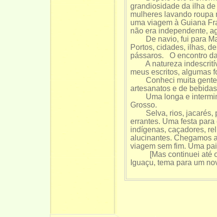
grandiosidade da ilha de
mulheres lavando roupa 
uma viagem à Guiana Fr
não era independente, ag
De navio, fui para Man
Portos, cidades, ilhas, 
pássaros. O encontro da
A natureza indescritíve
meus escritos, algumas 
Conheci muita gente.
artesanatos e de bebidas
Uma longa e intermináv
Grosso.
Selva, rios, jacarés, p
errantes. Uma festa para 
indígenas, caçadores, rel
alucinantes. Chegamos at
viagem sem fim. Uma pa
[Mas continuei até o R
Iguaçu, tema para um novo