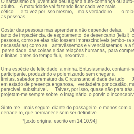
O narcisismo da juventude deu lugar à auto-confiança ou auto-
adulto. A maturidade vai fazendo ficar cada vez mais
cético — e talvez por isso mesmo, mais verdadeiro — o rel
as pessoas.
Gostar das pessoas mas aprender a não depender delas. 
tanto de impaciência, de esgotamento, de desencanto (feliz!) 
pessoas, como se elas não fossem imprescindíveis (embo- ra
necessárias) como se antevêssemos e vivenciássemos a a f
perenidade das coisas e das relações humanas, para compree
e finitas, antes do tempo fluir, inexorável.
Uma espécie de felicidade, a minha. Entusiasmado, contami-n
participante, produzindo e polemizando sem chegar a
limites, sabedor prematuro da Circunstancialidade de tudo. 
em estado de presença enganosa, verdadeira por ocasião, ma
perecível, substituível. Talvez, por isso, quase não para trás
projetam-me sempre sobre o imaginário, o porvir, o inconcebív
Sinto-me mais seguro diante do passageiro e menos com o
derradeiro, que permanece sem ser definitivo.
*[texto original escrito em 14.10.94]