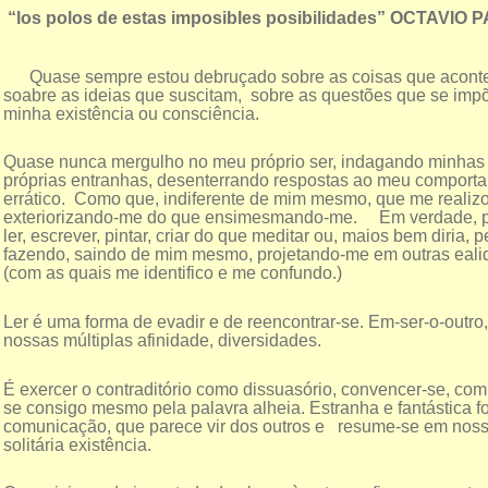
“los polos de estas imposibles posibilidades” OCTAVIO 
Quase sempre estou debruçado sobre as coisas que acont
soabre as ideias que suscitam, sobre as questões que se im
minha existência ou consciência.
Quase nunca mergulho no meu próprio ser, indagando minhas
próprias entranhas, desenterrando respostas ao meu comport
errático. Como que, indiferente de mim mesmo, que me realiz
exteriorizando-me do que ensimesmando-me. Em verdade, p
ler, escrever, pintar, criar do que meditar ou, maios bem diria, 
fazendo, saindo de mim mesmo, projetando-me em outras eal
(com as quais me identifico e me confundo.)
Ler é uma forma de evadir e de reencontrar-se. Em-ser-o-outro
nossas múltiplas afinidade, diversidades.
É exercer o contraditório como dissuasório, convencer-se, com
se consigo mesmo pela palavra alheia. Estranha e fantástica f
comunicação, que parece vir dos outros e resume-se em nossa
solitária existência.