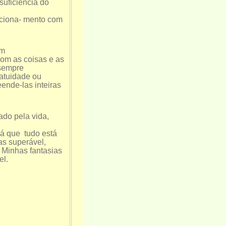
suficiência do
aciona- mento com
Um
com as coisas e as
 sempre
atuidade ou
nde-las inteiras
ado pela vida,
Já que tudo está
s superável,
. Minhas fantasias
el.