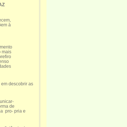
PAZ
ecem,
põem à
amento
o mais
refiro
penso
idades
, em descobrir as
unicar-
orma de
 pro- pria e