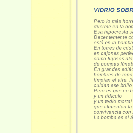
VIDRIO SOB
Pero lo más horr
duerme en la bo
Esa hipocresía s
Decentemente co
está en la bomba
En torres de crist
en cajones perf
como lujosos ata
de pompas fúneb
En grandes edific
hombres de ropas
limpian el aire, l
cuidan ese brillo
Pero es que no h
y un ridículo
y un tedio mortal
que alimentan la
convivencia con 
La bomba es el á