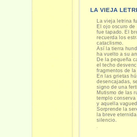
LA VIEJA LET
La vieja letrina 
El ojo oscuro de
fue tapado. El b
recuerda los est
cataclismo.
Así la tierra hu
ha vuelto a su ant
De la pequeña c
el techo desvenc
fragmentos de la
En las grietas h
desencajadas, se
signo de una fert
Mutismo de las r
templo conserva
y aquella vague
Sorprende la ser
la breve eternid
silencio.
.