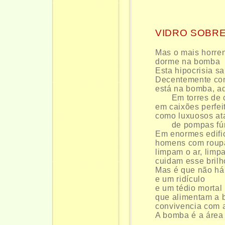
VIDRO SOBR
Mas o mais horre
dorme na bomba
Esta hipocrisia s
Decentemente con
está na bomba, a
Em torres de c
em caixões perfe
como luxuosos at
de pompas fú
Em enormes edific
homens com roupa
limpam o ar, limp
cuidam esse brilh
Mas é que não h
e um ridículo
e um tédio mortal
que alimentam a 
convivencia com 
A bomba é a área