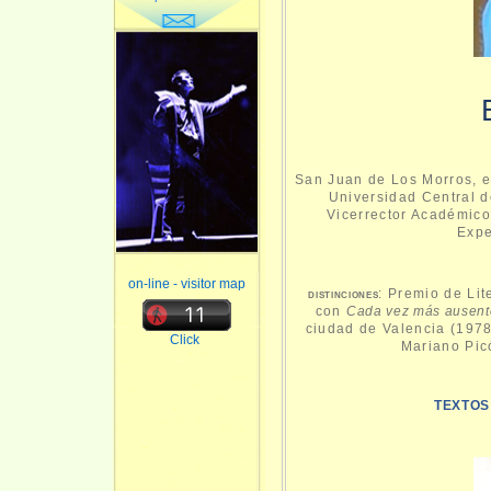
San Juan de Los Morros, es
Universidad Central d
Vicerrector Académico
Expe
on-line - visitor map
distinciones
: Premio de Li
con
Cada vez más ausent
ciudad de Valencia (197
Click
Mariano Pic
T
EXTOS