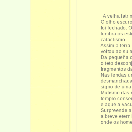
A velha latri
O olho escuro
foi fechado. O 
lembra os estr
cataclismo.
Assim a terra 
voltou ao su ant
Da pequeña cas
o teto desconju
fragmentos da 
Nas fendas úmid
desmanchadas, d
signo de uma fe
Mutismo das ru
templo conserva
e aquela vacui
Surpreende a s
a breve eternid
onde os homens 