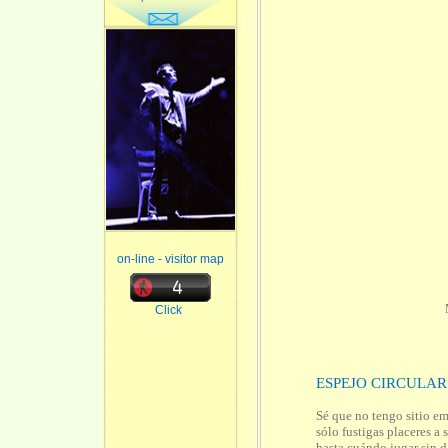
on-line - visitor map
Click
ESPEJO CIRCULAR
Sé que no tengo sitio em
sólo fustigas placeres a 
hasta cuándo jugar sin d