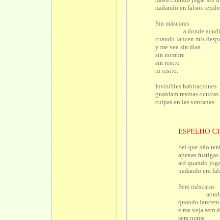
nadando en falsos tejido
Sin máscaras
a donde acudi
cuando lancen mis desp
y me vea sin días
sin nombre
sin rostro
ni rastro.
Invisibles habitaciones
guardam resinas ocultas
culpas en las ventanas
ESPELHO C
Sei que não ten
apenas fustigas
até quando joga
nadando em fal
Sem máscaras
aonde a
quando lancem
e me veja sem d
sem nome