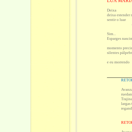
LUA MARI
Deixa
deixa estender 
sentir o luar
ondas e
Repo
Sim...
Esparges nasci
razão o
momento preci
silentes pálpeb
fug
e eu morrendo
RETO
Avanza
ruedan
Trajin
largas 
regand
RETO
Avança