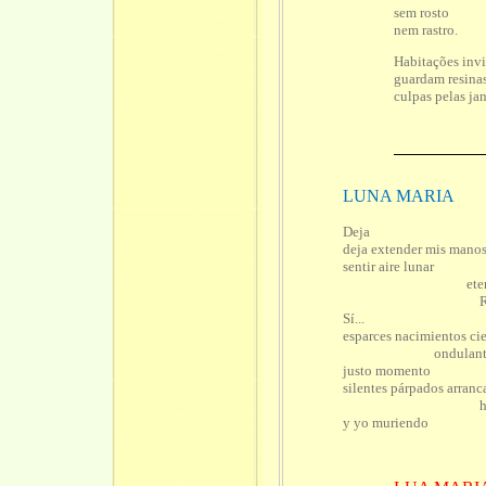
sem rosto
nem rastro.
Habitações invi
guardam resinas
culpas pelas jan
LUNA MARIA
Deja
deja extender mis manos 
sentir aire lunar
eternas 
Repos
Sí...
esparces nacimientos ci
ondulante r
justo momento
silentes párpados arranc
huyen
y yo muriendo