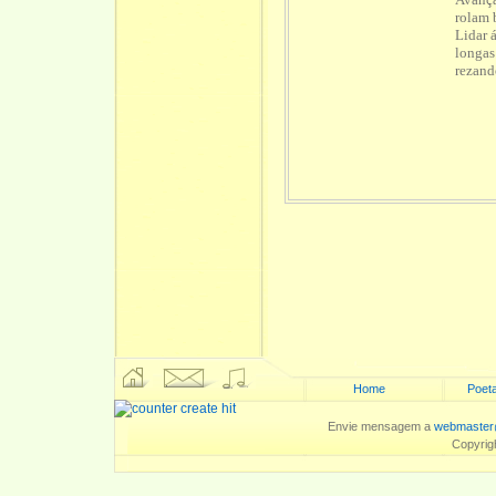
rolam 
Lidar 
longas
rezand
Home
Poeta
Envie mensagem a
webmaster
Copyrig