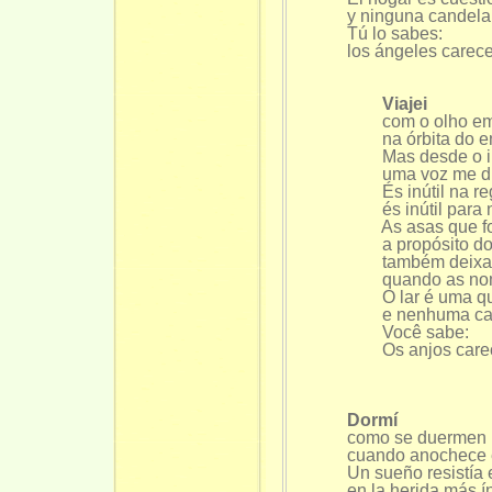
y ninguna candela
Tú lo sabes:
los ángeles carece
Viajei
com o olho em
na órbita do e
Mas desde o ina
uma voz me diz
És inútil na reg
és inútil para 
As asas que for
a propósito do
também deixam
quando as no
O lar é uma que
e nenhuma cand
Você sabe:
Os anjos care
Dormí
como se duermen l
cuando anochece 
Un sueño resistía 
en la herida más í