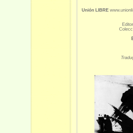
Unión LIBRE
www.unionlib
Edi
Colec
Tradu