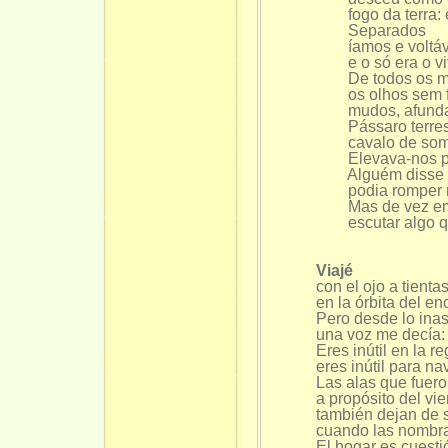
fogo da terra: e
Separados
íamos e voltáva
e o só era o vi
De todos os m
os olhos sem 
mudos, afundam
Pássaro terres
cavalo de sombr
Elevava-nos por
Alguém disse qu
podia romper n
Mas de vez em 
escutar algo q
Viajé
con el ojo a tienta
en la órbita del en
Pero desde lo inas
una voz me decía:
Eres inútil en la r
eres inútil para n
Las alas que fuer
a propósito del vie
también dejan de 
cuando las nombr
El hogar es cuesti