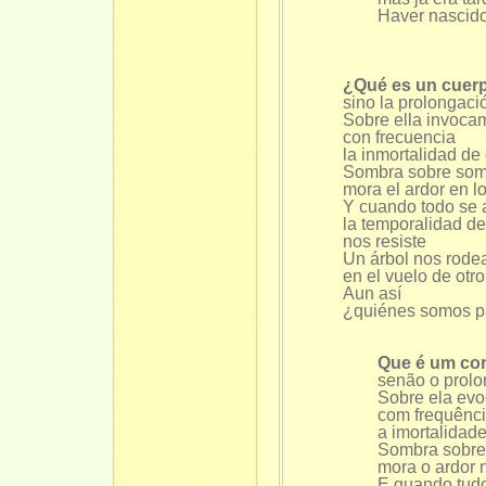
Haver nascido er
¿Qué es un cuer
sino la prolongaci
Sobre ella invoca
con frecuencia
la inmortalidad de 
Sombra sobre so
mora el ardor en l
Y cuando todo se
la temporalidad d
nos resiste
Un árbol nos rode
en el vuelo de otro
Aun así
¿quiénes somos p
Que é um co
senão o prolong
Sobre ela evo
com frequênci
a imortalidade d
Sombra sobre 
mora o ardor no
E quando tudo 