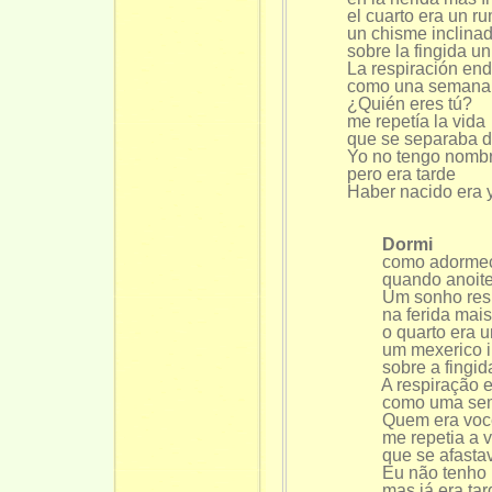
el cuarto era un r
un chisme inclina
sobre la fingida u
La respiración en
como una semana 
¿Quién eres tú?
me repetía la vida
que se separaba d
Yo no tengo nombr
pero era tarde
Haber nacido era 
Dormi
como adormece
quando anoitec
Um sonho resist
na ferida mais 
o quarto era um
um mexerico in
sobre a fingida
A respiração en
como uma sema
Quem era voc
me repetia a v
que se afastava
Eu não tenho no
mas já era tar