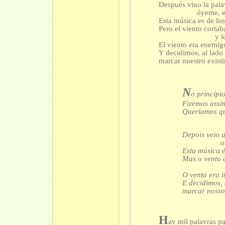
Después vino la pala
óyeme, espér
Esta música es de los
Pero el viento corta
y los son
El viento era enemig
Y decidimos, al lado 
marcar nuestro existir
N
o princípi
Fizemos assim
Queríamos qu
não pod
Depois veio 
ouça-me,
Esta música é
Mas o vento 
e os
O vento era i
E decidimos, 
marcar nosso 
H
ay mil palavras p