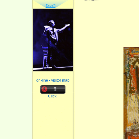
on-line - visitor map
Click