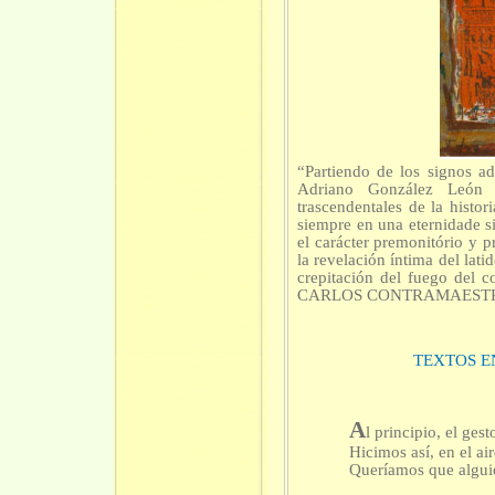
“Partiendo de los signos ad
Adriano González León h
trascendentales de la histo
siempre en una eternidade 
el carácter premonitório y p
la revelación íntima del lati
crepitación del fuego del c
CARLOS CONTRAMAEST
TEXTOS 
A
l principio, el ges
Hicimos así, en el air
Queríamos que algui
no podemos