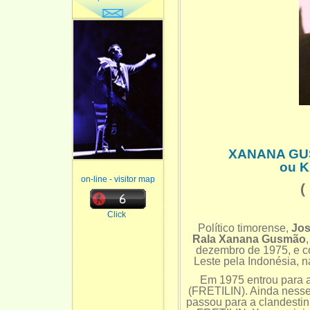
XANANA GU
ou 
on-line - visitor map
(
Click
Político timorense,
Jos
Rala Xanana Gusmão
dezembro de 1975, e co
Leste pela Indonésia, 
Em 1975 entrou para a
(FRETILIN). Ainda nesse
passou para a clandesti