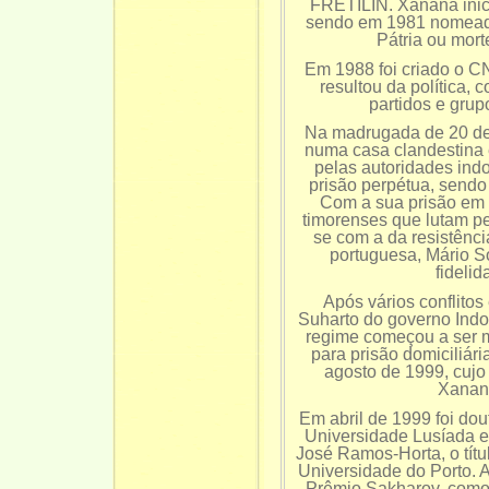
FRETILIN. Xanana inici
sendo em 1981 nomeado
Pátria ou mort
Em 1988 foi criado o 
resultou da política,
partidos e grup
Na madrugada de 20 de 
numa casa clandestina e
pelas autoridades ind
prisão perpétua, sendo
Com a sua prisão em 
timorenses que lutam pe
se com a da resistênc
portuguesa, Mário So
fidelid
Após vários conflitos
Suharto do governo Indon
regime começou a ser m
para prisão domiciliár
agosto de 1999, cujo 
Xanana
Em abril de 1999 foi do
Universidade Lusíada 
José Ramos-Horta, o títu
Universidade do Porto. 
Prêmio Sakharov, como m