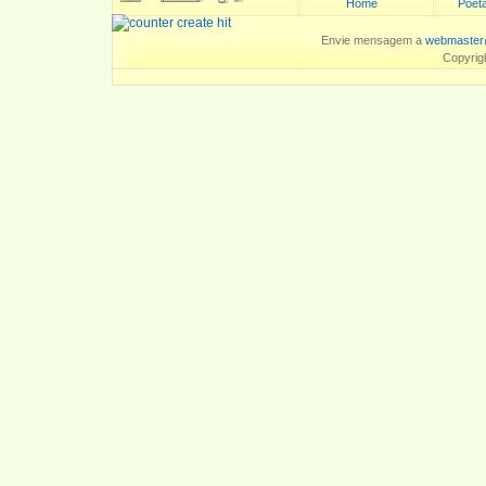
Home
Poeta
Envie mensagem a
webmaster
Copyrig