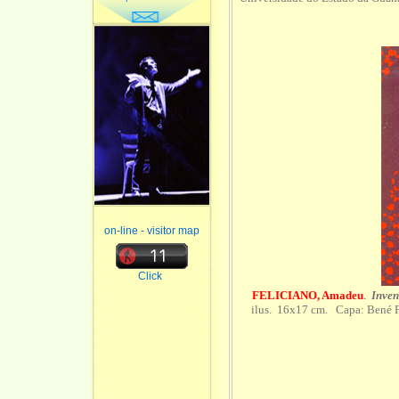
on-line - visitor map
Click
FELICIANO, Amadeu
.
Inve
ilus. 16x17 cm. Capa: Bené Fo