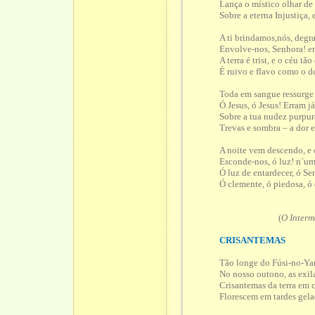
Lança o místico olhar de
Sobre a eterna Injustiça,
A ti brindamos,nós, deg
Envolve-nos, Senhora! em
A terra é trist, e o céu tã
É ruivo e flavo como o d
Toda em sangue ressurge a
Ó Jesus, ó Jesus! Erram j
Sobre a tua nudez purpur
Trevas e sombra – a dor 
A noite vem descendo, e o
Esconde-nos, ó luz! n´um
Ó luz de entardecer, ó Se
Ó clemente, ó piedosa, ó
(
O Interm
CRISANTEMAS
Tão longe do Fúsi-no-Ya
No nosso outono, as exil
Crisantemas da terra em 
Florescem em tardes gela