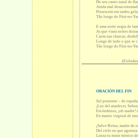
Do seu canto natal de fl
Ainda mal desacostumad
Florescem em tardes gela
Tão longe do Fúsi-no-Y
E uma noite negra de lam
As que viam noites doira
Caem nas charcas, desfol
Longe de tudo o que se 
Tão longe do Fúsi-no-Y
(
Exilada
ORACIÓN DEL FIN
Sol poniente – de espadas
¡Luz del atardecer, Señor
Escóndenos, ¡oh madre! 
En manto virginal de mue
¡Salve-Reina, madre de in
Del cielo en que agoniza 
Lanza tu mirar místico d