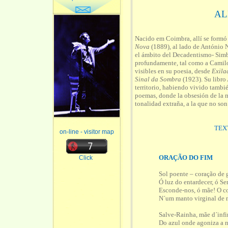
AL
Nacido em Coimbra, allí se formó 
Nova
(1889), al lado de António N
el ámbito del Decadentismo- Simb
profundamente, tal como a Camilo
visibles en su poesia, desde
Exila
Sinal da Sombra
(1923). Su libro
territorio, habiendo vivido tambié
poemas, donde la obsesión de la mu
tonalidad extraña, a la que no so
TEX
on-line - visitor map
ORAÇÃO DO FIM
Click
Sol poente – coração de g
Ó luz do entardecer, ó S
Esconde-nos, ó mãe! O 
N´um manto virginal de 
Salve-Rainha, mãe d´infi
Do azul onde agoniza a 