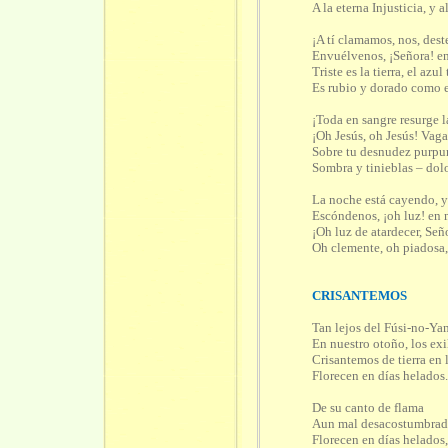
A la eterna Injusticia, y 
¡A tí clamamos, nos, des
Envuélvenos, ¡Señora! en
Triste es la tierra, el azu
Es rubio y dorado como e
¡Toda en sangre resurge la
¡Oh Jesús, oh Jesús! Vaga
Sobre tu desnudez purpu
Sombra y tinieblas – dol
La noche está cayendo, y 
Escóndenos, ¡oh luz! en 
¡Oh luz de atardecer, Señ
Oh clemente, oh piadosa,
CRISANTEMOS
Tan lejos del Fúsi-no-Ya
En nuestro otoño, los ex
Crisantemos de tierra en 
Florecen en días helados
De su canto de flama
Aun mal desacostumbrad
Florecen en días helados