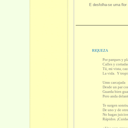
entar
E desfolha-se uma flor
RIQUEZA
Por parques y pl
Calles y cortada
Tú, mi vista, caz
La vida. Y tropi
Umn carcajada
Desde un par co
Guarda bien gua
Pero anda delant
Te surgen sonris
De uno y de otro
No hagas juicio
Rápidos.
¡
Cuida