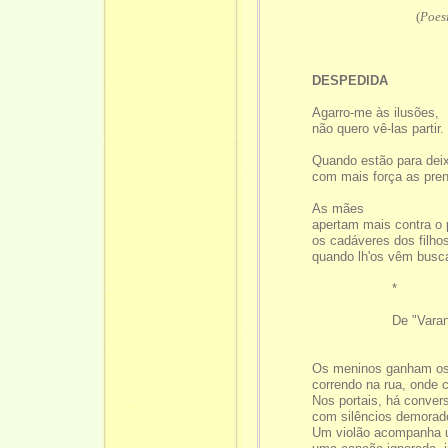
(
Poes
DESPEDIDA
Agarro-me às ilusões,
não quero vê-las partir.
Quando estão para dei
com mais força as pren
As mães
apertam mais contra o 
os cadáveres dos filho
quando lh'os vêm busca
*
De "Varand
Os meninos ganham os
correndo na rua, onde ca
Nos portais, há conver
com silêncios demorado
Um violão acompanha 