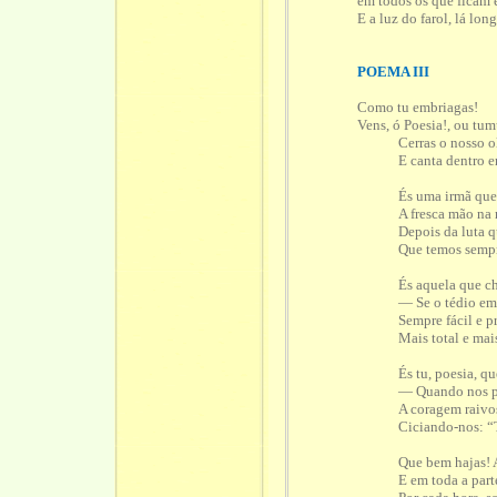
em todos os que ficam e an
E a luz do farol, lá longe, d
POEMA III
Como tu embriagas!
Vens, ó Poesia!, ou tumult
Cerras o nosso o
E canta dentro 
És uma irmã que
A fresca mão na 
Depois da luta 
Que temos sempr
És aquela que c
— Se o tédio em
Sempre fácil e p
Mais total e mai
És tu, poesia, q
— Quando nos p
A coragem raivo
Ciciando-nos: “T
Que bem hajas! 
E em toda a part