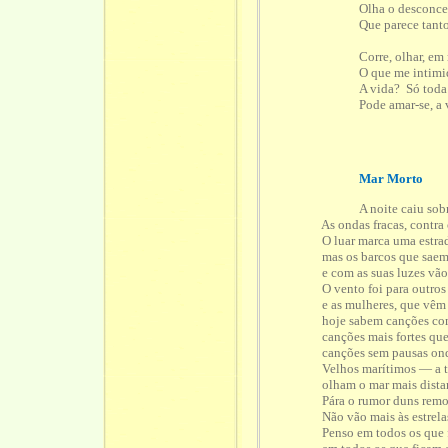
Olha o desconce
Que parece tant
Corre, olhar, em
O que me intimi
A vida? Só toda
Pode amar-se, a 
Mar Morto
A noite caiu sobr
As ondas fracas, contra o mo
O luar marca uma estrada cl
mas os barcos que saem pod
e com as suas luzes vão pôr 
O vento foi para outros cai
e as mulheres, que vêm dize
hoje sabem canções com ma
canções mais fortes que a 
canções sem pausas onde pas
Velhos marítimos — a terra 
olham o mar mais distante e
Pára o rumor duns remos.
Não vão mais às estrelas as c
Penso em todos os que for