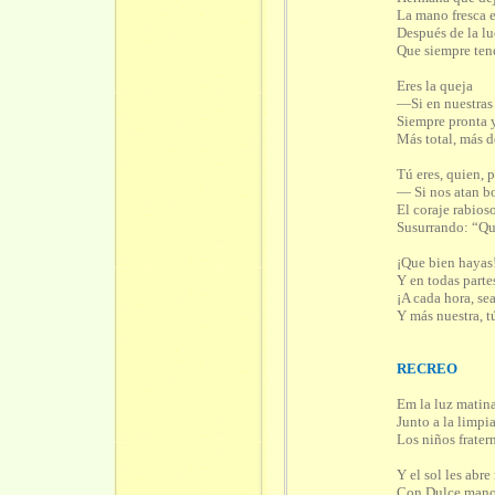
La mano fresca e
Después de la l
Que siempre ten
Eres la queja
—Si en nuestras 
Siempre pronta y
Más total, más 
Tú eres, quien, 
— Si nos atan b
El coraje rabios
Susurrando: “Qui
¡
Que bien hayas
Y en todas parte
¡
A cada hora, se
Y más nuestra, t
RECREO
Em la luz matina
Junto a la limpi
Los niños frater
Y el sol les abre
Con Dulce mano 