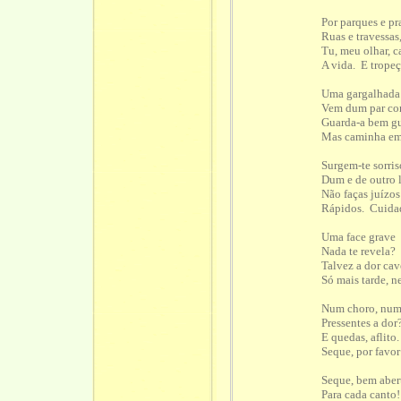
Por parques e pr
Ruas e travessas
Tu, meu olhar, c
A vida. E tropeç
Uma gargalhada
Vem dum par co
Guarda-a bem g
Mas caminha em 
Surgem-te sorris
Dum e de outro 
Não faças juízos
Rápidos. Cuida
Uma face grave
Nada te revela?
Talvez a dor cav
Só mais tarde, ne
Num choro, num 
Pressentes a dor
E quedas, aflito.
Seque, por favor
Seque, bem aber
Para cada canto!