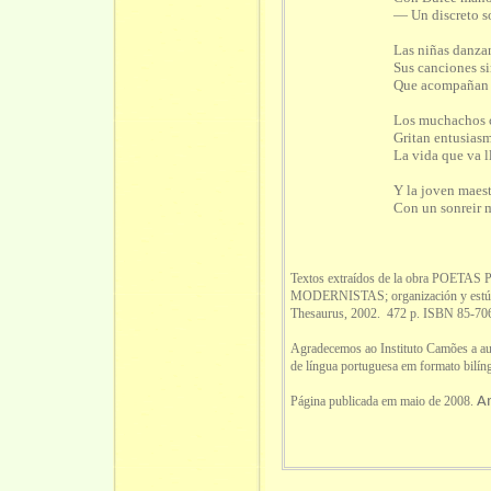
— Un discreto so
Las niñas danzan
Sus canciones si
Que acompañan g
Los muchachos co
Gritan entusias
La vida que va l
Y la joven maest
Con un sonreir mi
Textos extraídos de la obra P
MODERNISTAS; organización y estúdio
Thesaurus, 2002. 472 p. ISBN 85-70
Agradecemos ao Instituto Camões a auto
de língua portuguesa em formato bilín
Página publicada em maio de 2008.
Am