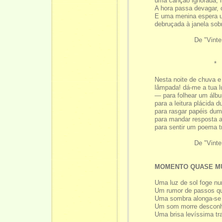
uma canção ignorada, in
A hora passa devagar, c
E uma menina espera u
debruçada à janela sobre
De "Vinte poem
*
Nesta noite de chuva e
lâmpada! dá-me a tua 
— para folhear um álbu
para a leitura plácida d
para rasgar papéis du
para mandar resposta 
para sentir um poema tr
De "Vinte poem
MOMENTO QUASE M
Uma luz de sol foge nu
Um rumor de passos q
Uma sombra alonga-se 
Um som morre desconhe
Uma brisa levíssima tr