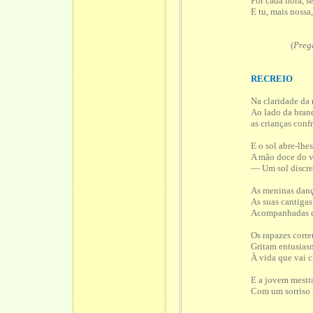
Por cada hora, s
E tu, mais nossa
(
Preg
RECREIO
Na claridade da
Ao lado da branc
as crianças conf
E o sol abre-lhe
A mão doce do v
— Um sol discret
As meninas dan
As suas cantigas
Acompanhadas de
Os rapazes corre
Gritam entusias
À vida que vai c
E a jovem mestr
Com um sorriso m