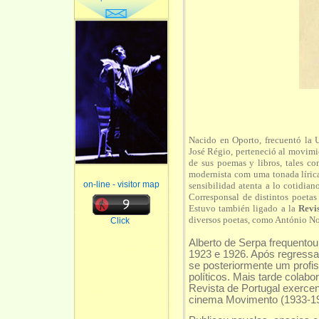
Nacido en Oporto, frecuentó la
José Régio, perteneció al movimi
de sus poemas y libros, tales 
modernista com uma tonada lírica
on-line - visitor map
sensibilidad atenta a lo cotidia
Corresponsal de distintos poeta
Estuvo también ligado a la
Revi
diversos poetas, como António No
Click
Alberto de Serpa frequentou
1923 e 1926. Após regressar
se posteriormente um profi
políticos. Mais tarde colab
Revista de Portugal exerce
cinema Movimento (1933-1934