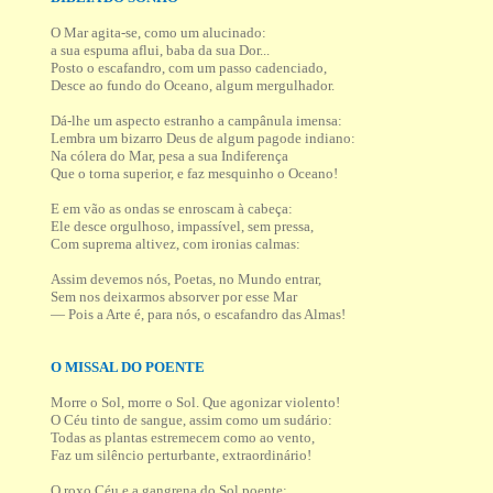
O Mar agita-se, como um alucinado:
a sua espuma aflui, baba da sua Dor...
Posto o escafandro, com um passo cadenciado,
Desce ao fundo do Oceano, algum mergulhador.
Dá-lhe um aspecto estranho a campânula imensa:
Lembra um bizarro Deus de algum pagode indiano:
Na cólera do Mar, pesa a sua Indiferença
Que o torna superior, e faz mesquinho o Oceano!
E em vão as ondas se enroscam à cabeça:
Ele desce orgulhoso, impassível, sem pressa,
Com suprema altivez, com ironias calmas:
Assim devemos nós, Poetas, no Mundo entrar,
Sem nos deixarmos absorver por esse Mar
— Pois a Arte é, para nós, o escafandro das Almas!
O MISSAL DO POENTE
Morre o Sol, morre o Sol. Que agonizar violento!
O Céu tinto de sangue, assim como um sudário:
Todas as plantas estremecem como ao vento,
Faz um silêncio perturbante, extraordinário!
O roxo Céu e a gangrena do Sol poente: