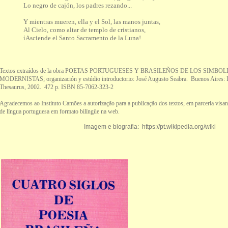
Lo negro de cajón, los padres rezando...
Y mientras mueren, ella y el Sol, las manos juntas,
Al Cielo, como altar de templo de cristianos,
ίAsciende el Santo Sacramento de la Luna!
Textos extraídos de la obra POETAS PORTUGUESES Y BRASILEÑOS DE LOS SIMBOL
MODERNISTAS; organización y estúdio introductorio: José Augusto Seabra. Buenos Aires: In
Thesaurus, 2002. 472 p. ISBN 85-7062-323-2
Agradecemos ao Instituto Camões a autorização para a publicação dos textos, em parceria visand
de língua portuguesa em formato bilíngüe na web.
Imagem e biografia: https://pt.wikipedia.org/wiki