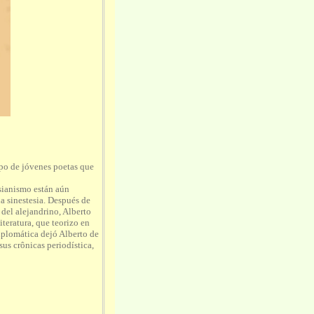
po de jóvenes poetas que
sianismo están aún
la sinestesia. Después de
 del alejandrino, Alberto
teratura, que teorizo en
iplomática dejó Alberto de
us crônicas periodística,