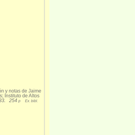
ión y notas de Jaime
Instituto de Altos
1983. 254
p Ex. bibl.