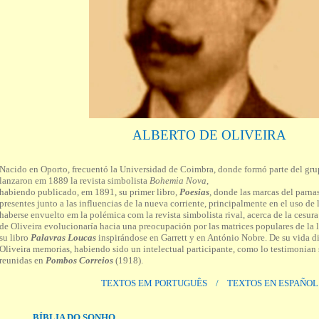
ALBERTO DE OLIVEIRA
Nacido en Oporto, frecuentó la Universidad de Coimbra, donde formó parte del gru
lanzaron em 1889 la revista simbolista
Bohemia Nova
,
habiendo publicado, em 1891, su primer libro,
Poesias
,
donde las marcas del parna
presentes junto a las influencias de la nueva corriente, principalmente en el uso de 
haberse envuelto em la polémica com la revista simbolista rival, acerca de la cesura
de Oliveira evolucionaría hacia una preocupación por las matrices populares de la li
su libro
Palavras Loucas
inspirándose en Garrett y en António Nobre. De su vida d
Oliveira memorias, habiendo sido un intelectual participante, como lo testimonian s
reunidas en
Pombos Correios
(1918).
TEXTOS EM PORTUGUÊS
/
TEXTOS EN ESPAÑOL
BÍBLIA DO SONHO