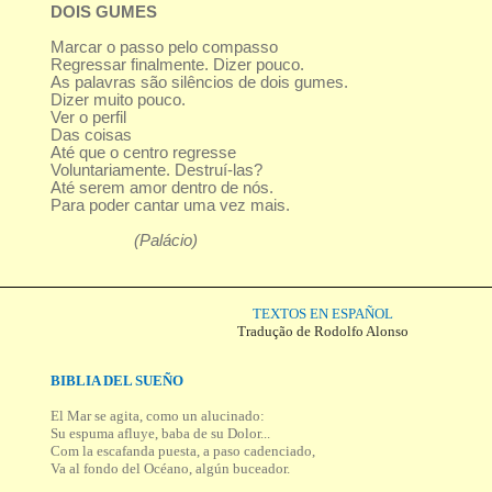
DOIS GUMES
Marcar o passo pelo compasso
Regressar finalmente. Dizer pouco.
As palavras são silêncios de dois gumes.
Dizer muito pouco.
Ver o perfil
Das coisas
Até que o centro regresse
Voluntariamente. Destruí-las?
Até serem amor dentro de nós.
Para poder cantar uma vez mais.
(Palácio)
TEXTOS EN ESPAÑOL
Tradução de Rodolfo Alonso
BIBLIA DEL SUEÑO
El Mar se agita, como un alucinado:
Su espuma afluye, baba de su Dolor...
Com la escafanda puesta, a paso cadenciado,
Va al fondo del Océano, algún buceador.