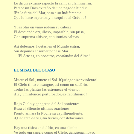
Le da un extraño aspecto la campánula inmensa:
Parece un Dios extraño de una pagoda hindú:
ίEn la furia del Mar, pesa a su Indiferencia
Que lo hace superior, y mezquino al Océano!
Y las olas en vano rodean su cabeza:
El desciende orgulloso, impasible, sin prisa,
Con suprema altivez, con ironías calmas,
Así debemos, Poetas, en el Mundo entrar,
Sin dejarnos absorber por ese Mar
—ίEl Arte es, en nosotros, escafandra del Alma!
EL MISAL DEL OCASO
Muere el Sol., muere el Sol. ίQué agonizar violento!
El Cielo tinto en sangue, así como un sudário:
Todas las plantas las estremece el viento,
ίHay um silencio perturbador, extraordinário!
Rojo Cielo y gangrena del Sol poniente:
Reza el Silencio últimas oraciones:
Pronto armará la Noche su capilla-ardiente,
ίQuedarán de vigília Astros, constelaciones!
Hay una tísica en delírio, en una alcoba:
Ve todo em sangre como el Cielo, gangrena, hoyo: