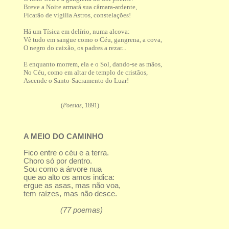
Breve a Noite armará sua câmara-ardente,
Ficarão de vigília Astros, constelações!
Há um Tísica em delírio, numa alcova:
Vê tudo em sangue como o Céu, gangrena, a cova,
O negro do caixão, os padres a rezar...
E enquanto morrem, ela e o Sol, dando-se as mãos,
No Céu, como em altar de templo de cristãos,
Ascende o Santo-Sacramento do Luar!
(
Poesias
, 1891)
A MEIO DO CAMINHO
Fico entre o céu e a terra.
Choro só por dentro.
Sou como a árvore nua
que ao alto os amos indica:
ergue as asas, mas não voa,
tem raízes, mas não desce.
(77 poemas)