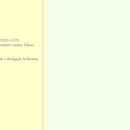
ISTAS A LOS
stituto Camões; Editora
o a divulgação da literatura