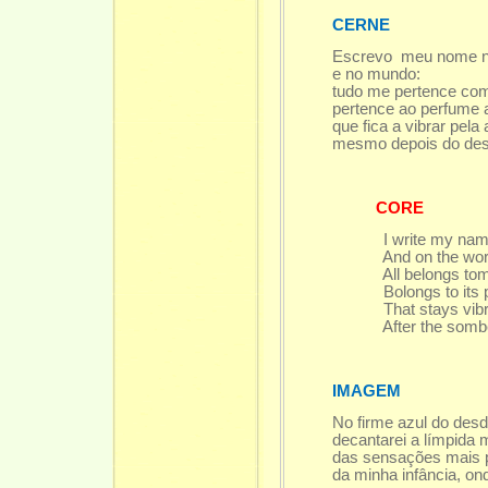
CERNE
Escrevo meu nome n
e no mundo:
tudo me pertence como 
pertence ao perfume a
que fica a vibrar pela 
mesmo depois do desfo
CORE
I write my nam
And on the worl
All belongs tome
Bolongs to its p
That stays vibrati
After the somber
IMAGEM
No firme azul do des
decantarei a límpida m
das sensações mais pu
da minha infância, onde