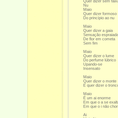
Quer dizer sem faix
Nu
Maio
Quer dizer formoso
Do princípio ao nu
Maio
Quer dizer a gaia
Sensação espraiad
De flor em cometa
Sem fim
Maio
Quer dizer o lume
Do perfume lúbrico
Upando-se
Insensato
Maio
Quer dizer o monte
E quer dizer o tronc
Maio
É um ai enorme
Em que o a se exalt
Em que o i não cho
Ai