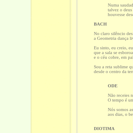
Numa saudade
talvez o deus
houvesse des
BACH
No claro silêncio de
a Geometria dança li
Eu sinto, eu creio, eu
que a sala se esboro
e o céu cobre, em pa
Sou a reta sublime q
desde o centro da terr
ODE
Não receies 
O tempo é uma
[es
Nós somos as
aos dias, o b
DIOTIMA