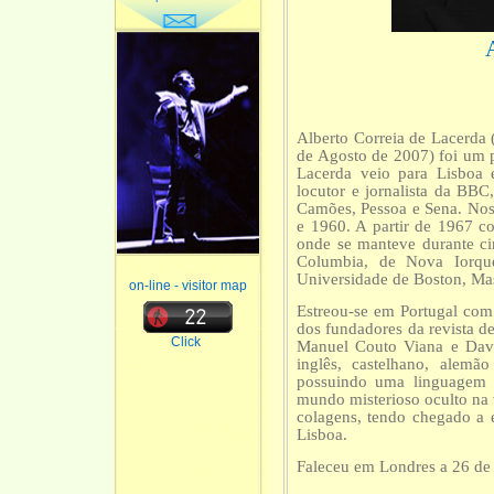
Alberto Correia de Lacerda
de Agosto de 2007) foi um 
Lacerda veio para Lisboa
locutor e jornalista da BB
Camões, Pessoa e Sena. Nos 
e 1960. A partir de 1967 c
onde se manteve durante c
Columbia, de Nova Iorque
Universidade de Boston, Mas
on-line - visitor map
Estreou-se em Portugal com
dos fundadores da revista d
Click
Manuel Couto Viana e Davi
inglês, castelhano, alemã
possuindo uma linguagem p
mundo misterioso oculto na 
colagens, tendo chegado a 
Lisboa.
Faleceu em Londres a 26 de