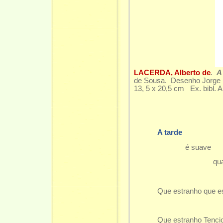
LACERDA, Alberto de
.
A
de Sousa. Desenho Jorge M
13, 5 x 20,5 cm Ex. bibl. 
A tarde
é suave
quase q
quas
Que estranho que 
Que estranho Tenci