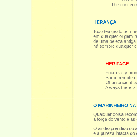
The concentric
HERANÇA
Todo teu gesto tem m
em qualquer origem re
de uma beleza antiga n
há sempre qualquer coi
HERITAGE
Your every mom
Some remote orig
Of an ancient beaut
Always there is som
O MARINHEIRO NA
Qualquer coisa recor
a força do vento e as o
O ar desprendido do ad
e a pureza intacta do o