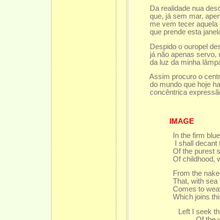
Da realidade nua desc
que, já sem mar, apena
me vem tecer aquela ch
que prende esta janela 
Despido o ouropel desv
já não apenas servo, m
da luz da minha lâmpad
Assim procuro o centro
do mundo que hoje habit
concêntrica expressão da
IMAGE
In the firm blu
I shall decant th
Of the purest se
Of childhood, whe
From the naked re
That, with sea no
Comes to weave t
Which joins thisw
Left I seek t
Of the world