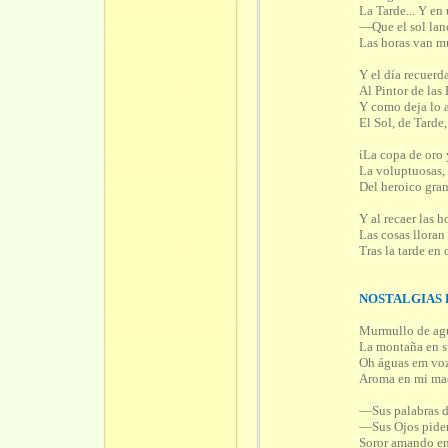
La Tarde... Y en
—Que el sol lanc
Las horas van m
Y el día recuerd
Al Pintor de las
Y como deja lo 
El Sol, de Tarde,
ίLa copa de oro 
La voluptuosas,
Del heroico gran
Y al recaer las h
Las cosas lloran
Tras la tarde en
NOSTALGIAS
Murmullo de agu
La montaña en s
Oh águas em voz
Aroma en mi mad
—Sus palabras d
—Sus Ojos piden 
Soror amando em