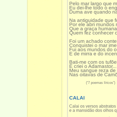
Pelo mar largo que 
Eu dei-lhe todo o en
Duma ave quando n
Na antiguidade que f
Por ele abri mundos 
Que a graça humana
Quem fez conhecer o
Foi um achado conte
Conquistei o mar ime
Fui aos mundos do o
E de mirra e do incen
Bati-me com os tufõe
E criei o Adamastor...
Meu sangue reza de
Nas oitavas de Cam
(“7 poemas líricos”)
CALAI
Calai os versos abstratos
e a mansidão dos olhos q