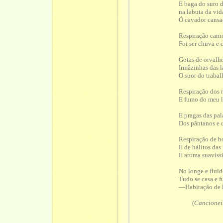
E baga do suro d
na labuta da vid
Ó cavador cansa
Respiração carn
Foi ser chuva e 
Gotas de orvalh
Irmãzinhas das l
O suor do trabal
Respiração dos r
E fumo do meu l
E pragas das pal
Dos pântanos e c
Respiração de b
E de hálitos das 
E aroma suavíssi
No longe e fluid
Tudo se casa e 
—Habitação de l
(
Cancionei