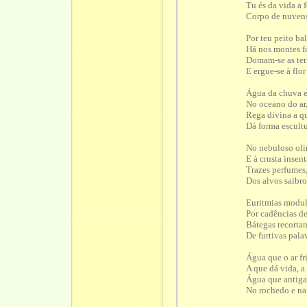
Tu és da vida a 
Corpo de nuvens
Por teu peito ba
Há nos montes fa
Domam-se as terr
E ergue-se à flo
Água da chuva e
No oceano do ar
Rega divina a qu
Dá forma escultu
No nebuloso ol
E à crusta insent
Trazes perfumes,
Dos alvos saibro
Euritmias modula
Por cadências de
Bátegas recorta
De furtivas palav
Água que o ar fr
A que dá vida, a
Água que antiga
No rochedo e na 