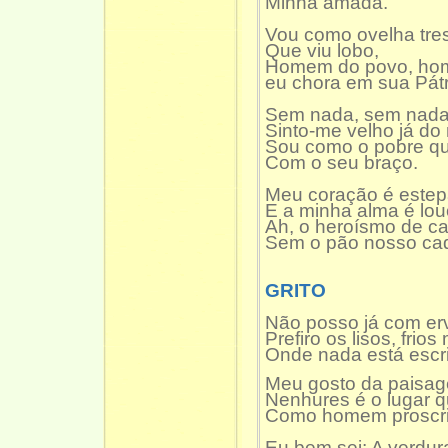
Minha amada.
Vou como ovelha tr
Que viu lobo,
Homem do povo, ho
eu chora em sua Pát
Sem nada, sem nada
Sinto-me velho já d
Sou como o pobre que
Com o seu braço.
Meu coração é estep
E a minha alma é lou
Ah, o heroísmo de ca
Sem o pão nosso cad
GRITO
Não posso já com er
Prefiro os lisos, frio
Onde nada está escri
Meu gosto da paisag
Nenhures é o lugar q
Como homem proscri
Eu bem sei: A verdura: