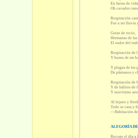
En faena de vida
Oh cavador can
Respiración car
Fue a ser lluvia
Gotas de rocio,
Hermanas de las 
El sudor del trab
Respiración de l
Y humo de mi h
Y plagas de las 
De pântanos y ch
Respiración de 
Y de hálitos de 
Y suavísimo arom
Al lejano y flui
Todo se casa y f
—Habitación de 
ALEGORÍA DE
Recoge el día a 