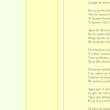
Cuerpo de nubes
Por tu pecho ba
Ven los montes h
Se doman tierras 
Yérguese a flor 
Agua de lluvia 
En los mares del
Riego divino al q
Da forma de escul
En nebuloso oli
Y a libre corteza
Traes perdumes, 
De la alba arcill
Euritmias modul
Con cadencias d
Jofainas recorta
De furtivas palab
Agua que el Aire
La que da vida y
Agua que antigu
En la roca y la fl
ίY baya de sudor