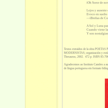
ίOh Soror de no
Lejos y ausente e
Evoco en sueño T
—ίBreñas de Cor
A Sol y Luna par
Cuando viene la
Y son nostalgias 
Textos extraídos de la obra PO
MODERNISTAS; organización y estúdio
Thesaurus, 2002. 472 p. ISBN 85-70
Agradecemos ao Instituto Camões a auto
de língua portuguesa em formato bilín