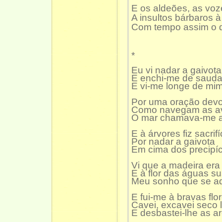
E os aldeões, as voz
A insultos bárbaros à
Com tempo assim o q
*
Eu vi nadar a gaivota
E enchi-me de saud
E vi-me longe de mim
Por uma oração devo
Como navegam as a
O mar chamava-me a
E à árvores fiz sacrifí
Por nadar a gaivota
Em cima dos precipíc
Vi que a madeira era
E à flor das águas su
Meu sonho que se ad
E fui-me à bravas flo
Cavei, excavei seco 
E desbastei-lhe as ar