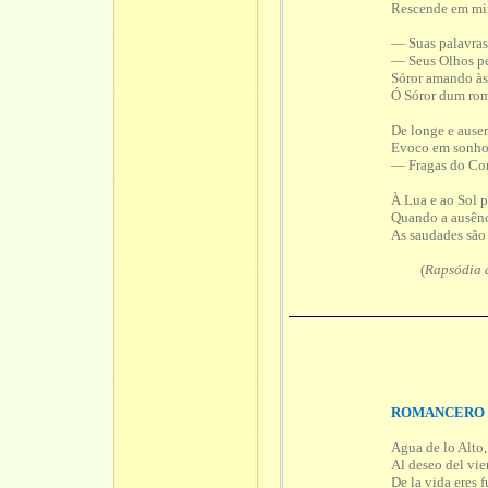
Rescende em mim
— Suas palavras
— Seus Olhos pe
Sóror amando às
Ó Sóror dum ro
De longe e ausen
Evoco em sonho a
— Fragas do Co
À Lua e ao Sol pa
Quando a ausên
As saudades são 
(
Rapsódia 
ROMANCERO 
Agua de lo Alto,
Al deseo del vi
De la vida eres 