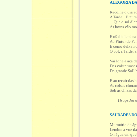
ALEGORIA DA
Recolhe o dia a
A Tarde... E num
—Que o sol dlan
As horas vão mo
E o9 dia lembra
Ao Pintor de Pe
E como deixa no
O Sol, a Tarde, 
Vai lone a aça de
Das voluptuosas
Do grande Soll 
E ao recair das 
As coisas choram
Sob as cinzas da
(
Tragédia 
SAUDADES D
Murmúrio de águ
Lembra a voz d
Oh água em queb