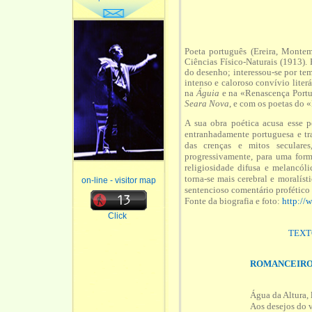
Poeta português (Ereira, Monte
Ciências Físico-Naturais (1913).
do desenho; interessou-se por tem
intenso e caloroso convívio liter
na
Águia
e na «Renascença Portu
Seara Nova
, e com os poetas do
A sua obra poética acusa esse p
entranhadamente portuguesa e tra
das crenças e mitos seculares
progressivamente, para uma form
religiosidade difusa e melancóli
torna-se mais cerebral e moralís
on-line - visitor map
sentencioso comentário profétic
Fonte da biografia e foto:
http://
Click
TEXT
ROMANCEIRO
Água da Altura, 
Aos desejos do 