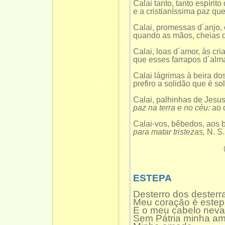
Calai tanto, tanto espírito 
e a cristianíssima paz que
Calai, promessas d´anjo, 
quando as mãos, cheias d
Calai, loas d´amor, às cri
que esses farrapos d´alma
Calai lágrimas à beira do
prefiro a solidão que é s
Calai, palhinhas de Jesu
paz na terra e no céu:
ao 
Calai-vos, bêbedos, aos 
para matar tristezas,
N. S
ESTEPA
Desterro dos desterr
Meu coração é estep
E o meu cabelo neva
Sem Pátria minha a