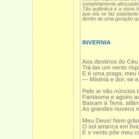
completamente afeiçoado 
Tão autêntica é a seiva h
que ela se faz palpitan
dentro de uma geração qu
CECÍLI
INVERNIA
Aos destinos do Céu
Trá-las um vento rísp
E é uma praga, meu 
— Miséria e dor, se 
Pelo ar vão núncios 
Fantasma e agoiro ao
Baixam à Terra, atlâ
As grandes nuvens n
Meu Deus! Nem grão,
O sol arranca em lív
E o vento põe meu c