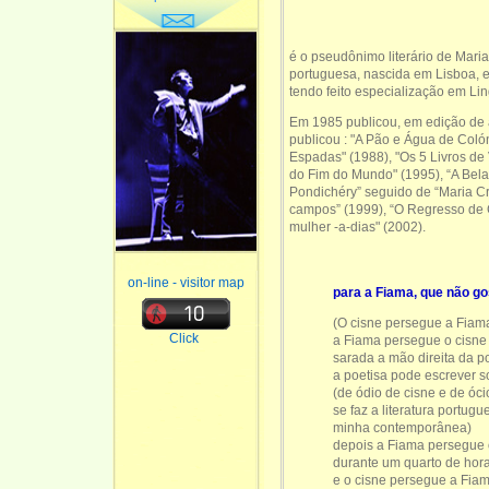
é o pseudônimo literário de Maria 
portuguesa, nascida em Lisboa, e
tendo feito especialização em Li
Em 1985 publicou, em edição de au
publicou : "A Pão e Água de Coló
Espadas" (1988), "Os 5 Livros de
do Fim do Mundo" (1995), “A Bela
Pondichéry” seguido de “Maria Cri
campos” (1999), “O Regresso de Ch
mulher -a-dias" (2002).
on-line - visitor map
para a Fiama, que não go
(O cisne persegue a Fiama
Click
a Fiama persegue o cisn
sarada a mão direita da p
a poetisa pode escrever s
(de ódio de cisne e de óc
se faz a literatura portugu
minha contemporânea)
depois a Fiama persegue o
durante um quarto de hor
e o cisne persegue a Fi