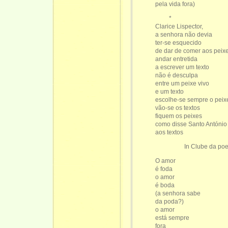
pela vida fora)
*
Clarice Lispector,
a senhora não devia
ter-se esquecido
de dar de comer aos peix
andar entretida
a escrever um texto
não é desculpa
entre um peixe vivo
e um texto
escolhe-se sempre o peix
vão-se os textos
fiquem os peixes
como disse Santo António
aos textos
In Clube da poetis
O amor
é foda
o amor
é boda
(a senhora sabe
da poda?)
o amor
está sempre
fora