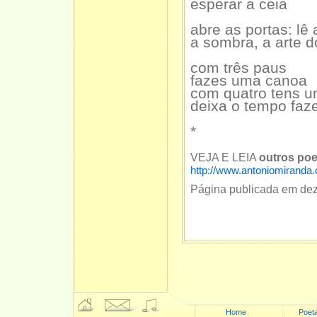
esperar a ceia
abre as portas: lê 
a sombra, a arte d
com três paus
fazes uma canoa
com quatro tens u
deixa o tempo faze
*
VEJA E LEIA
outros po
http://www.antoniomiranda.
Página publicada em de
Home
Poeta