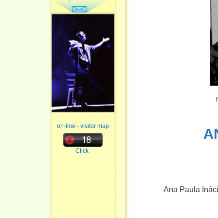
on-line - visitor map
A
Click
Ana Paula Ináci