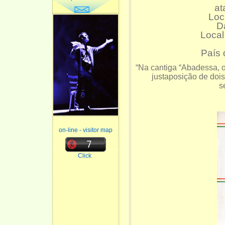
at
Loc
D
Loca
País 
“Na cantiga “Abadessa, o
justaposição de doi
s
on-line - visitor map
Click