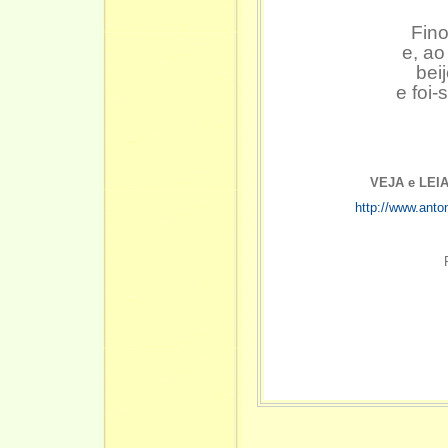
Fino
e, ao
bei
e foi-
VEJA e LEI
http://www.anto