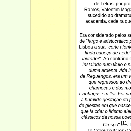
de Letras
, por pr
Ramos
,
Valentim Mag
sucedido ao dramat
academia, cadeira que
Era considerado pelos 
de "
largo e aristocrático
Lisboa a sua "
corte alent
linda cabeça de
aedo
lavrador
". Ao contrário 
instalado num título e 
duma ardente vida i
de
Reguengos
, era um
v
que regressou ao dr
charnecas e dos mon
azinhagas em flor. Foi n
a humilde gestação do p
de giestas em que nascer
que ia criar o lirismo a
clássicos da nossa poe
[11]
Crespo
".
D
se
Crepusculares
(Co