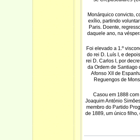
Monárquico convicto, 
exílio, partindo volunt
Paris. Doente, regress
daquele ano, na véspera
Foi elevado a 1.º
viscon
do rei D.
Luís I
, e depois
rei D.
Carlos I
, por decr
da
Ordem de Santiago 
Afonso XII
de Espanha
Reguengos de Monsa
Casou em 1888 com A
Joaquim António Simões,
membro do Partido Prog
de 1889, um único filho, o