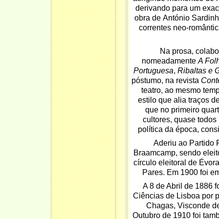
derivando para um exa
obra de
António Sardin
correntes
neo-românti
Na prosa, colabo
nomeadamente
A Fol
Portuguesa
,
Ribaltas e 
póstumo, na revista
Cont
teatro, ao mesmo temp
estilo que alia traços d
que no primeiro quar
cultores, quase todos
política da época, con
Aderiu ao
Partido 
Braamcamp
, sendo elei
círculo eleitoral de
Évor
Pares
. Em 1900 foi e
A 8 de Abril de 1886 f
Ciências de Lisboa
por 
Chagas
,
Visconde d
Outubro de 1910 foi tam