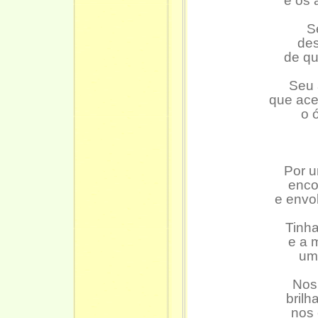
e os 
S
des
de qu
Seu 
que ac
o 
Por u
enco
e envo
Tinha
e a 
um 
Nos
brilh
nos 