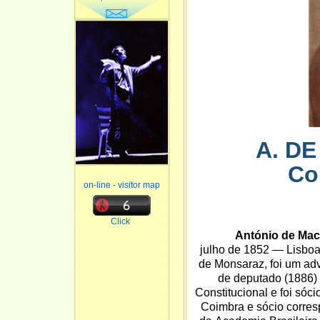
A. D
Co
on-line - visitor map
Click
António de Ma
julho
de
1852
—
Lisbo
de Monsaraz
, foi um
ad
de
deputado
(1886)
Constitucional
e foi sóci
Coimbra
e sócio corre