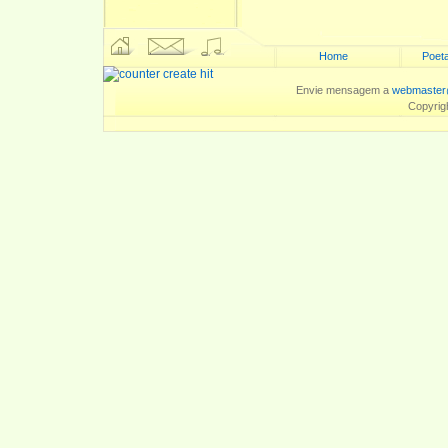
Home
Poeta
Envie mensagem a
webmaster
Copyrig