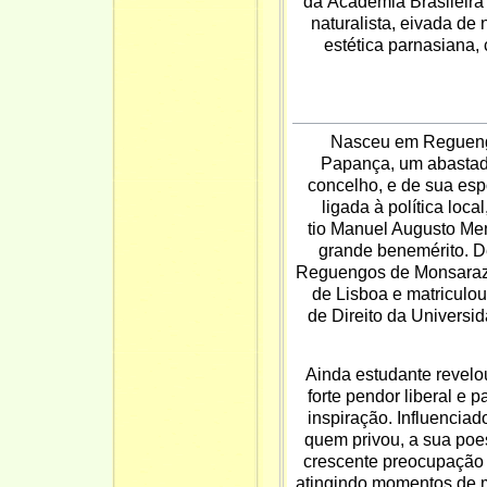
da
Academia Brasileira
naturalista, eivada de 
estética
parnasiana
,
Nasceu em
Reguen
Papança, um abastado 
concelho, e de sua esp
ligada à política loc
tio
Manuel Augusto Me
grande benemérito. D
Reguengos de Monsaraz,
de Lisboa
e matriculou
de
Direito
da
Universi
Ainda estudante revel
forte pendor liberal e 
inspiração. Influencia
quem privou, a sua poes
crescente preocupação 
atingindo momentos de m