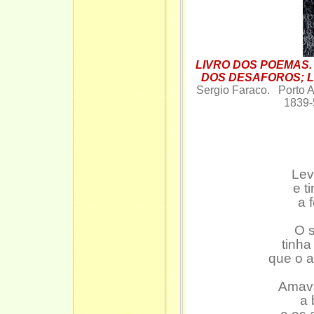
LIVRO DOS POEMAS.
DOS DESAFOROS; L
Sergio Faraco. Porto A
1839
Lev
e t
a 
O s
tinha
que o a
Amava
a 