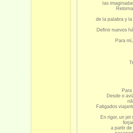
las imaginadas
Retorna
de la palabra y l
Definir nuevos háb
Para mí,
T
Para 
Desde o avi
nã
Fatigados viajan
En rigor, un jet
a partir d