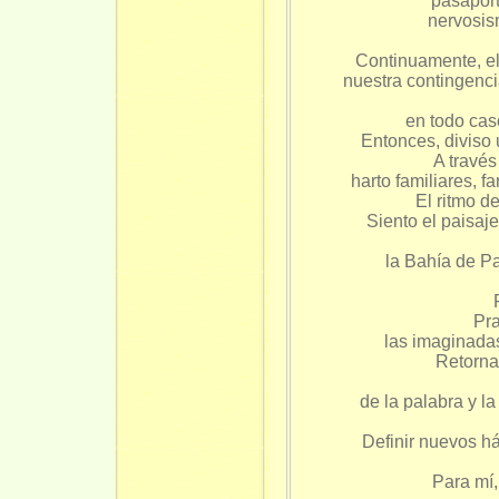
p
nervosis
Continuamente, el
nuestra contingenci
en todo caso
Entonces, diviso 
A través
harto familiares, 
El ritmo d
Siento el paisaje
la Bahía de P
Pra
las imaginadas
Retorna
de la palabra y l
Definir nuevos háb
Para mí,