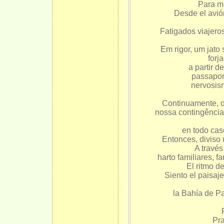
Para mí
Desde el avió
Fatigados viajer
Em rigor, um jato 
a partir d
pa
nervosism
Continuamente, o
nossa contingência
en todo caso
Entonces, diviso 
A través
harto familiares, 
El ritmo d
Siento el paisaje
la Bahía de P
Pra