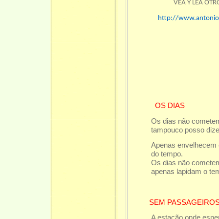
VEA Y LEA OT
http://www.antonio
OS DIAS
Os dias não cometem 
tampouco posso dize
Apenas envelhecem c
do tempo.
Os dias não cometem 
apenas lapidam o tem
SEM PASSAGEIRO
A estação onde espe