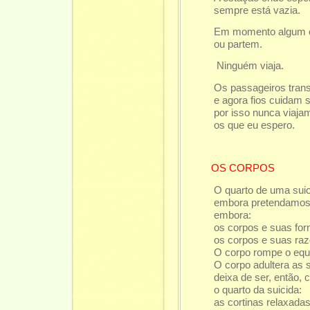
sempre está vazia.
Em momento algum
ou partem.
Ninguém viaja.
Os passageiros tran
e agora fios cuidam 
por isso nunca viaja
os que eu espero.
OS CORPOS
O quarto de uma suic
embora pretendamos 
embora:
os corpos e suas for
os corpos e suas raz
O corpo rompe o equil
O corpo adultera as 
deixa de ser, então, 
o quarto da suicida:
as cortinas relaxada