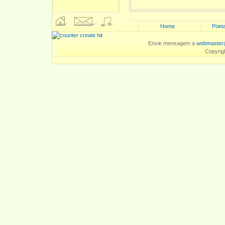
Home
Poeta
Envie mensagem a
webmaster@
Copyrig