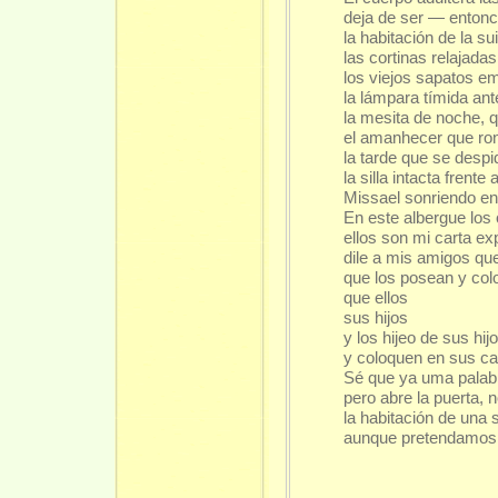
deja de ser — enton
la habitación de la su
las cortinas relajada
los viejos sapatos em
la lámpara tímida ant
la mesita de noche, 
el amanhecer que ron
la tarde que se despi
la silla intacta frente 
Missael sonriendo en 
En este albergue los
ellos son mi carta exp
dile a mis amigos qu
que los posean y co
que ellos
sus hijos
y los hijeo de sus hi
y coloquen en sus ca
Sé que ya uma palabr
pero abre la puerta, 
la habitación de una 
aunque pretendamos p