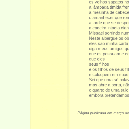
os velhos sapatos no
a lâmpada tímida fre
a mesinha de cabece
o amanhecer que rond
a tarde que se despe
a cadeira intacta dia
Missael sorrindo numa
Neste albergue os ob
eles são minha carta
diga meus amigos q
que os possuam e c
que eles
seus filhos
e os filhos de seus f
e coloquem em suas
Sei que uma só palav
mas abre a porta, n
o quarto de uma suic
embora pretendamos 
Página publicada em março de