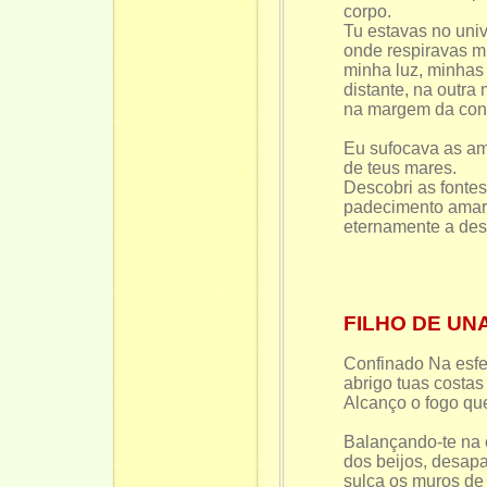
corpo.
Tu estavas no uni
onde respiravas m
minha luz, minhas 
distante, na outr
na margem da conv
Eu sufocava as am
de teus mares.
Descobri as fonte
padecimento amare
eternamente a des
FILHO DE UN
Confinado Na esfe
abrigo tuas costa
Alcanço o fogo que
Balançando-te na c
dos beijos, desapa
sulca os muros de