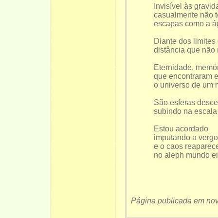
Invisível às grav
casualmente não t
escapas como a á
Diante dos limites
distância que não 
Eternidade, memór
que encontraram e
o universo de um m
São esferas desce
subindo na escala
Estou acordado
imputando a verg
e o caos reapare
no aleph mundo em
Página publicada em no